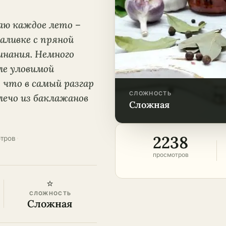
аю каждое лето –
аливке с пряной
инания. Немного
ле уловимой
 что в самый разгар
СЛОЖНОСТЬ
лечо из баклажанов
сложная
2238
отров
·
просмотров
⭐
СЛОЖНОСТЬ
Сложная