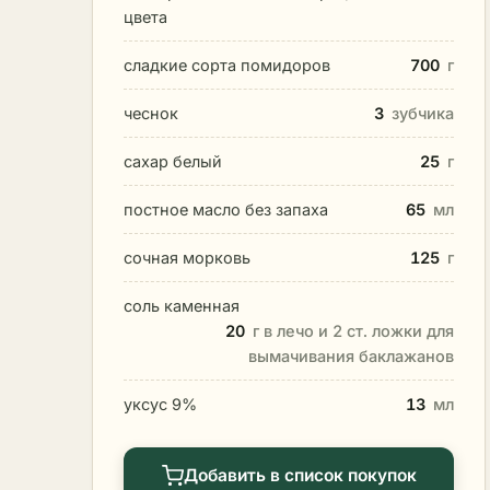
цвета
сладкие сорта помидоров
700
г
чеснок
3
зубчика
сахар белый
25
г
постное масло без запаха
65
мл
сочная морковь
125
г
соль каменная
20
г в лечо и 2 ст. ложки для
вымачивания баклажанов
уксус 9%
13
мл
Добавить в список покупок