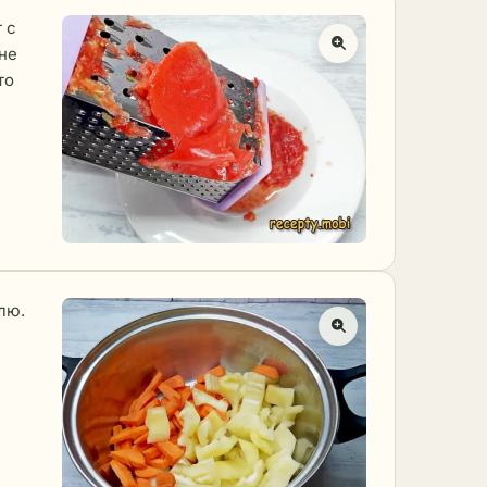
 с
не
то
лю.