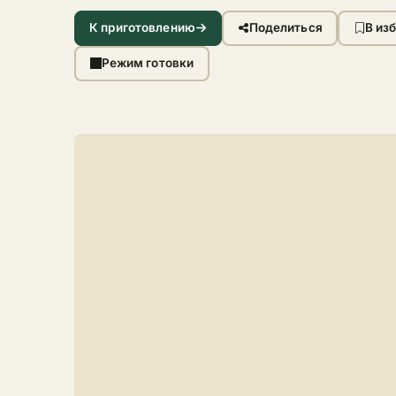
К приготовлению
Поделиться
В из
Режим готовки