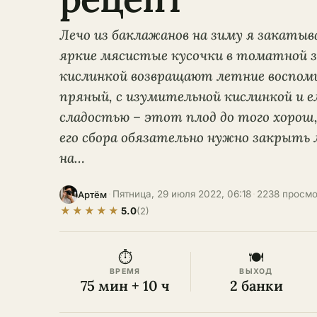
Лечо из баклажанов на зиму я закатыв
яркие мясистые кусочки в томатной з
кислинкой возвращают летние воспом
пряный, с изумительной кислинкой и е
сладостью – этот плод до того хорош,
его сбора обязательно нужно закрыть 
на…
·
Пятница, 29 июля 2022, 06:18
·
2238 просм
Артём
★
★
★
★
★
5.0
(2)
⏱
🍽
ВРЕМЯ
ВЫХОД
75 мин + 10 ч
2 банки