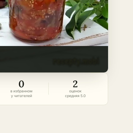
0
2
в избранном
оценок
у читателей
средняя 5.0