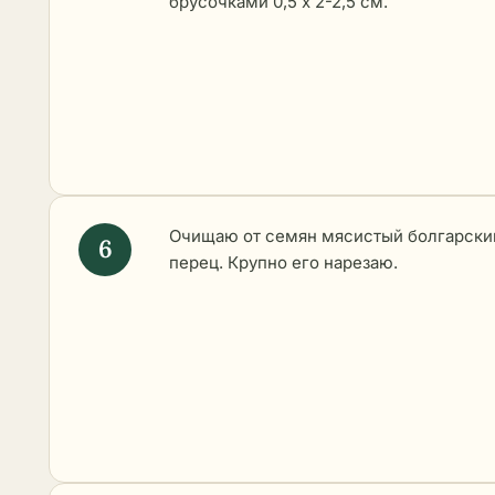
брусочками 0,5 х 2-2,5 см.
Очищаю от семян мясистый болгарски
перец. Крупно его нарезаю.