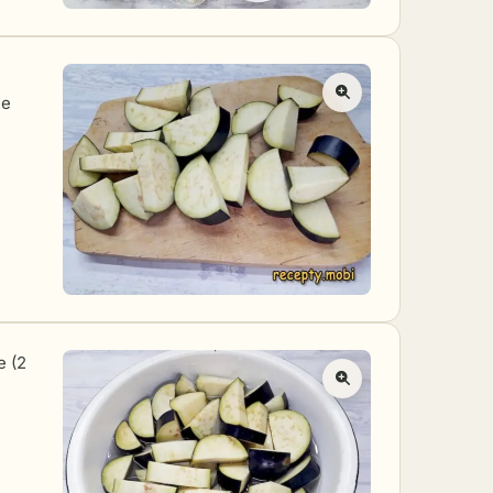
ые
 (2