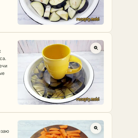
х
са.
речи
ые
езаю