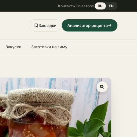
Контакты
Об авторе
RU
EN
Закладки
Анализатор рецепта
Закуски
Заготовки на зиму