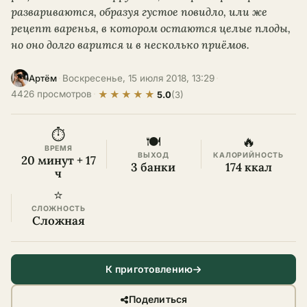
развариваются, образуя густое повидло, или же
рецепт варенья, в котором остаются целые плоды,
но оно долго варится и в несколько приёмов.
·
Воскресенье, 15 июля 2018, 13:29
·
Артём
★
★
★
★
★
4426 просмотров
·
5.0
(3)
⏱
🍽
🔥
ВРЕМЯ
ВЫХОД
КАЛОРИЙНОСТЬ
20 минут + 17
3 банки
174 ккал
ч
⭐
СЛОЖНОСТЬ
Сложная
К приготовлению
Поделиться