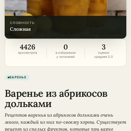
СЛОЖНОСТЬ
сложная
4426
0
3
просмотров
в избранном
оценок
у читателей
средняя 5.0
ВАРЕНЬЕ
Варенье из абрикосов
дольками
Рецептов варенья из абрикосов дольками очень
много, каждый из них по-своему хорош. Существует
рецепт из спелых фруктов, которые при варке