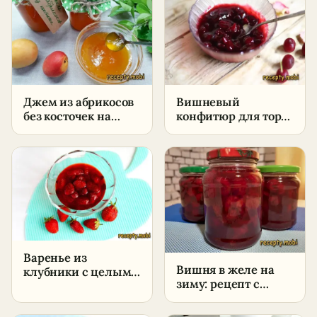
Джем из абрикосов
Вишневый
без косточек на
конфитюр для торта
зиму – пошаговый
и начинок –
рецепт
пошаговый рецепт
в домашних
условиях
Варенье из
Вишня в желе на
клубники с целыми
зиму: рецепт с
ягодами –
желатином без
пошаговый рецепт
косточки
в домашних