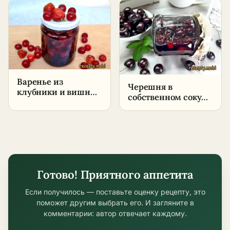
условиях
Варенье из
Черешня в
клубники и вишни
собственном соку
без косточки –
на зиму –
пошаговый рецепт
пошаговый рецепт
в домашних
условиях
Готово! Приятного аппетита
Если получилось — поставьте оценку рецепту, это
поможет другим выбрать его. И загляните в
комментарии: автор отвечает каждому.