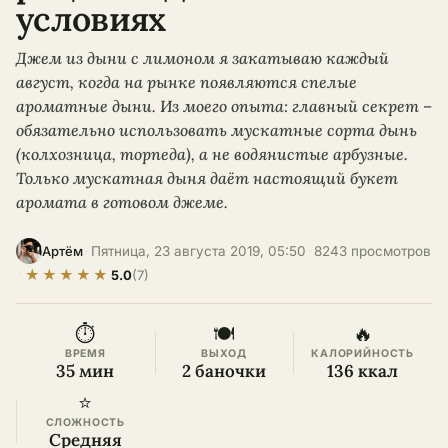
условиях
Джем из дыни с лимоном я закатываю каждый
август, когда на рынке появляются спелые
ароматные дыни. Из моего опыта: главный секрет –
обязательно использовать мускатные сорта дынь
(колхозница, торпеда), а не водянистые арбузные.
Только мускатная дыня даёт настоящий букет
аромата в готовом джеме.
·
Пятница, 23 августа 2019, 05:50
·
8243 просмотров
Артём
★
★
★
★
★
·
5.0
(7)
⏱
🍽
🔥
ВРЕМЯ
ВЫХОД
КАЛОРИЙНОСТЬ
35 мин
2 баночки
136 ккал
⭐
СЛОЖНОСТЬ
Средняя