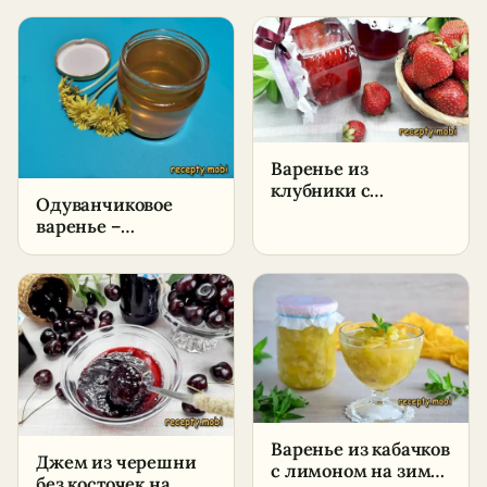
в домашних
пошаговый рецепт
условиях
в домашних
условиях
Варенье из
клубники с
Одуванчиковое
желатином на зиму
варенье –
– пошаговый
пошаговый рецепт
рецепт
в домашних
условиях
Варенье из кабачков
Джем из черешни
с лимоном на зиму
без косточек на