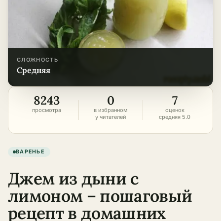
СЛОЖНОСТЬ
средняя
8243
0
7
просмотра
в избранном
оценок
у читателей
средняя 5.0
ВАРЕНЬЕ
Джем из дыни с
лимоном – пошаговый
рецепт в домашних