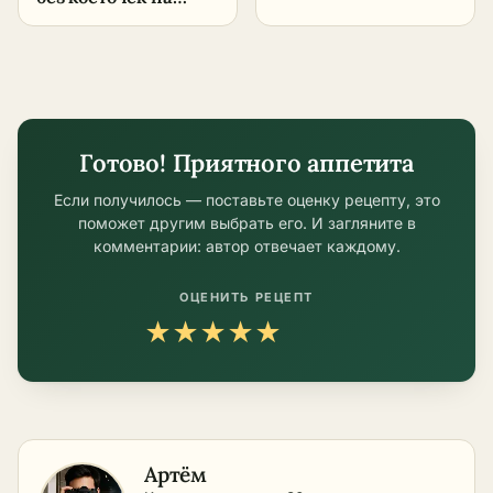
– пошаговый
зиму – пошаговый
рецепт в домашних
рецепт
условиях
Готово! Приятного аппетита
Если получилось — поставьте оценку рецепту, это
поможет другим выбрать его. И загляните в
комментарии: автор отвечает каждому.
ОЦЕНИТЬ РЕЦЕПТ
★
★
★
★
★
Артём