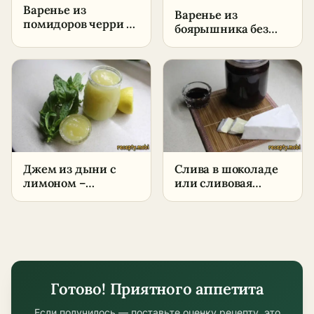
Варенье из
Варенье из
помидоров черри –
боярышника без
пошаговый рецепт
косточек –
в домашних
пошаговый рецепт
условиях
в домашних
условиях
Джем из дыни с
Слива в шоколаде
лимоном –
или сливовая
пошаговый рецепт
нутелла –
в домашних
пошаговый рецепт
условиях
в домашних
условиях
Готово! Приятного аппетита
Если получилось — поставьте оценку рецепту, это