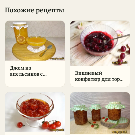
Похожие рецепты
Джем из
Вишневый
апельсинов с
конфитюр для торта
лимоном –
и начинок –
пошаговый рецепт
пошаговый рецепт
в домашних
в домашних
условиях
условиях