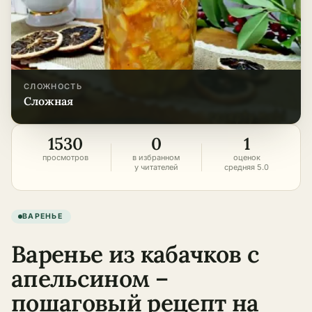
СЛОЖНОСТЬ
сложная
1530
0
1
просмотров
в избранном
оценок
у читателей
средняя 5.0
ВАРЕНЬЕ
Варенье из кабачков с
апельсином –
пошаговый рецепт на