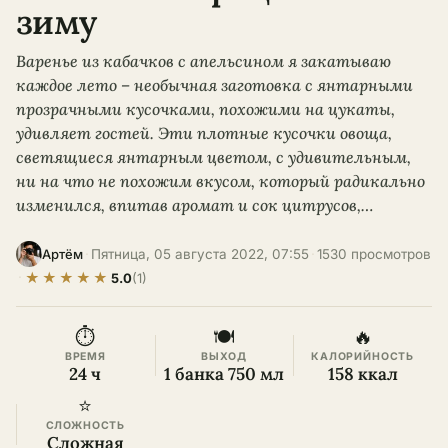
зиму
Варенье из кабачков с апельсином я закатываю
каждое лето – необычная заготовка с янтарными
прозрачными кусочками, похожими на цукаты,
удивляет гостей. Эти плотные кусочки овоща,
светящиеся янтарным цветом, с удивительным,
ни на что не похожим вкусом, который радикально
изменился, впитав аромат и сок цитрусов,…
·
Пятница, 05 августа 2022, 07:55
·
1530 просмотров
Артём
★
★
★
★
★
·
5.0
(1)
⏱
🍽
🔥
ВРЕМЯ
ВЫХОД
КАЛОРИЙНОСТЬ
24 ч
1 банка 750 мл
158 ккал
⭐
СЛОЖНОСТЬ
Сложная