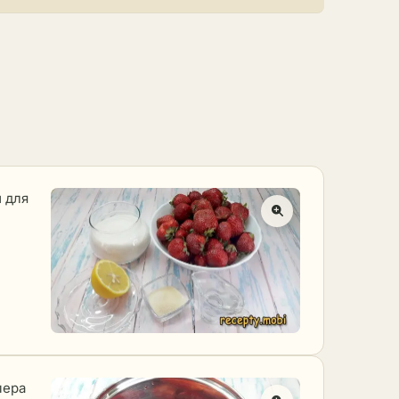
 для
мера