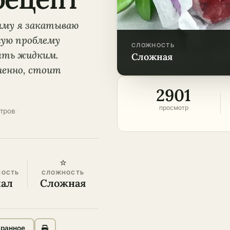
зиму я закатываю
ную проблему
СЛОЖНОСТЬ
быть жидким.
сложная
мненно, стоит
2901
просмотр
тров
·
⭐
НОСТЬ
СЛОЖНОСТЬ
кал
Сложная
бранное