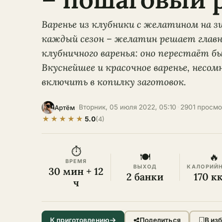
Варенье из клубники с желатином на 
каждый сезон – желатин решает глав
клубничного варенья: оно перестаёт 
Вкуснейшее и красочное варенье, несо
включить в копилку заготовок.
·
Вторник, 05 июля 2022, 05:10
·
2901 просмо
Артём
★
★
★
★
★
5.0
(4)
⏱
🍽
🔥
ВРЕМЯ
ВЫХОД
КАЛОРИЙ
30 мин + 12
2 банки
170 к
ч
К приготовлению
Поделиться
В из