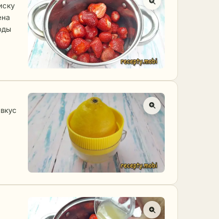
иску
ена
оды
 вкус