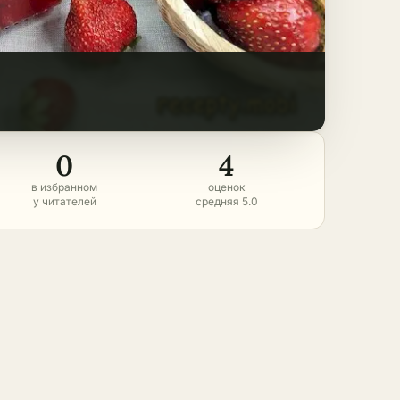
0
4
в избранном
оценок
у читателей
средняя 5.0