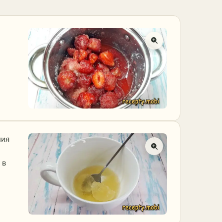
ния
 в