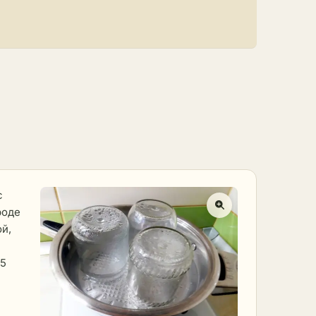
с
роде
ой,
 5