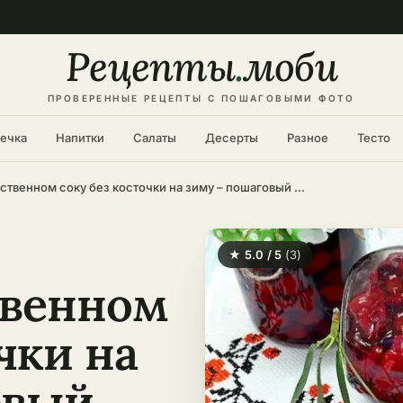
Рецепты
.
моби
ПРОВЕРЕННЫЕ РЕЦЕПТЫ С ПОШАГОВЫМИ ФОТО
ечка
Напитки
Салаты
Десерты
Разное
Тесто
Вишня в собственном соку без косточки на зиму – пошаговый рецепт
★ 5.0 / 5
(3)
твенном
чки на
овый