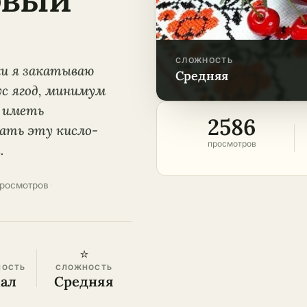
СЛОЖНОСТЬ
ки я закатываю
средняя
ус ягод, минимум
ы иметь
2586
вать эту кисло-
просмотров
.
просмотров
·
⭐
НОСТЬ
СЛОЖНОСТЬ
кал
Средняя