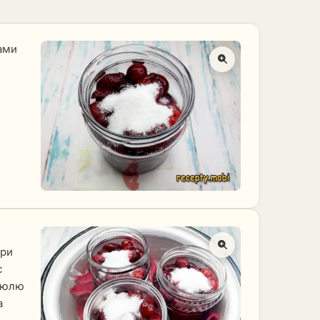
ами
при
с
трюлю
а