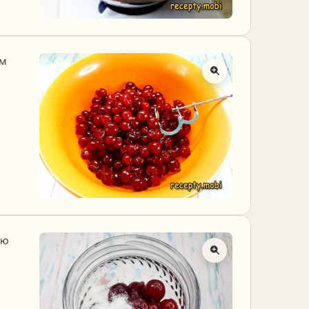
ым
яю