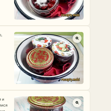
о,
и и
мися