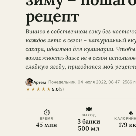
рецепт
Вишню в собственном соку без косточ
каждое лето в сезон – натуральный вк
сахара, идеально для кулинарии. Чтоб
возможность даже не в сезон использо
сладкую ягоду, пригодится мой рецепт
·
Понедельник, 04 июля 2022, 08:47
·
2586 
Артём
★
★
★
★
★
5.0
(3)
🍽
⏱
🔥
ВЫХОД
ВРЕМЯ
КАЛОРИЙ
3 банки
45 мин
179 к
500 мл