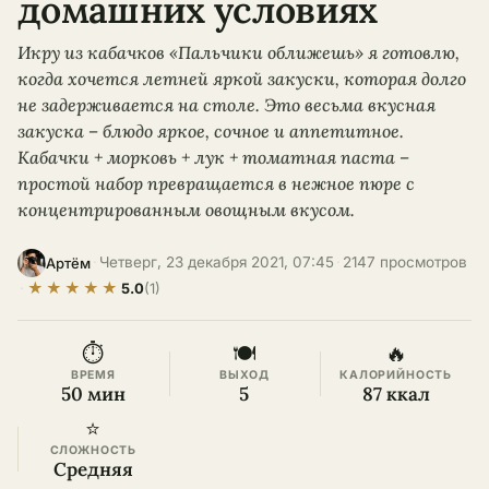
домашних условиях
Икру из кабачков «Пальчики оближешь» я готовлю,
когда хочется летней яркой закуски, которая долго
не задерживается на столе. Это весьма вкусная
закуска – блюдо яркое, сочное и аппетитное.
Кабачки + морковь + лук + томатная паста –
простой набор превращается в нежное пюре с
концентрированным овощным вкусом.
·
Четверг, 23 декабря 2021, 07:45
·
2147 просмотров
Артём
★
★
★
★
★
·
5.0
(1)
⏱
🍽
🔥
ВРЕМЯ
ВЫХОД
КАЛОРИЙНОСТЬ
50 мин
5
87 ккал
⭐
СЛОЖНОСТЬ
Средняя