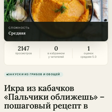
СЛОЖНОСТЬ
средняя
2147
0
1
просмотров
в избранном
оценок
у читателей
средняя 5.0
ЗАКУСКИ ИЗ ГРИБОВ И ОВОЩЕЙ
Икра из кабачков
«Пальчики оближешь» –
пошаговый рецепт в