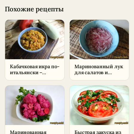
Похожие рецепты
Кабачковая икра по-
Маринованный лук
итальянски –
для салатов и
пошаговый рецепт
закусок –
в домашних
пошаговый рецепт
условиях
в домашних
условиях
Маринованная
Быстрая закуска из