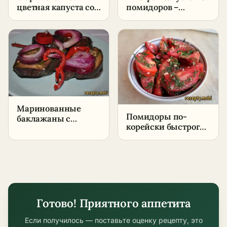
цветная капуста со
помидоров –
свеклой –
пошаговый рецепт
пошаговый рецепт
в домашних
в домашних
условиях
условиях
Маринованные
Помидоры по-
баклажаны с
корейски быстрого
болгарским перцем
приготовления –
и луком – быстрая
пошаговый рецепт
закуска без
консервации
Готово! Приятного аппетита
Если получилось — поставьте оценку рецепту, это