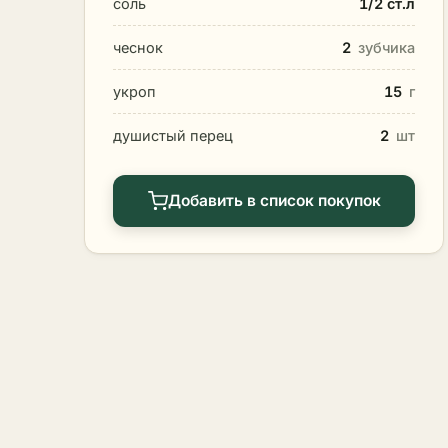
соль
1/2 ст.л
чеснок
2
зубчика
укроп
15
г
душистый перец
2
шт
Добавить в список покупок