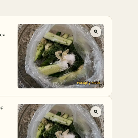
тся
ар