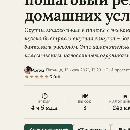
домашних усл
Огурцы малосольные в пакете с чесноко
нужна быстрая и вкусная закуска – без 
банками и рассолом. Это замечательн
классическим малосольным огурчикам.
·
Пятница, 16 июля 2021, 13:23
·
4944 просмо
Артём
★
★
★
★
★
5.0
(1)
⏱
🍽
🔥
ВРЕМЯ
ВЫХОД
КАЛОРИЙ
4 ч 5 мин
3
245 к
К приготовлению
Поделиться
В из