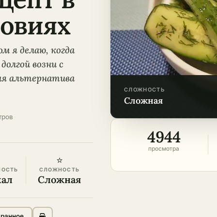
овиях
м я делаю, когда
долгой возни с
ая альтернатива
СЛОЖНОСТЬ
сложная
тров
·
4944
просмотра
⭐
НОСТЬ
СЛОЖНОСТЬ
кал
Сложная
бранное