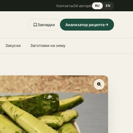
Контакты
Об авторе
RU
EN
Закладки
Анализатор рецепта
Закуски
Заготовки на зиму