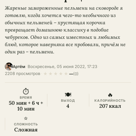
Жареные замороженные пельмени на сковороде я
готовлю, когда хочется чего-то необычного из
обычных пельменей – хрустящая корочка
превращает домашнюю классику в подобие
чебуреков. Одно из самых известных и любимых
блюд, которое наверняка все пробовали, причём не
один раз – пельмени.
·
Воскресенье, 05 июня 2022, 17:23
·
Артём
★
★
★
★
★
2208 просмотров
·
—
(0)
⏱
🍽
🔥
ВРЕМЯ
ВЫХОД
КАЛОРИЙНОСТЬ
50 мин + 6 ч +
4
207 ккал
10 мин
⭐
СЛОЖНОСТЬ
Сложная