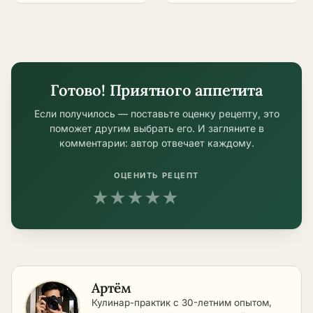
скороварке –
в домашних
пошаговый рецепт
условиях
в домашних
условиях
Готово! Приятного аппетита
Если получилось — поставьте оценку рецепту, это
поможет другим выбрать его. И загляните в
комментарии: автор отвечает каждому.
ОЦЕНИТЬ РЕЦЕПТ
★
★
★
★
★
Артём
Кулинар-практик с 30-летним опытом,