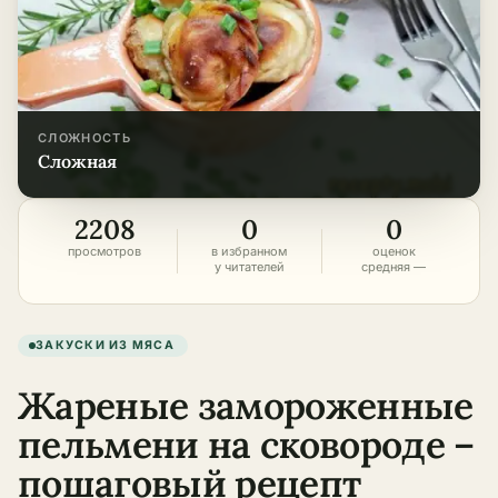
СЛОЖНОСТЬ
сложная
2208
0
0
просмотров
в избранном
оценок
у читателей
средняя —
ЗАКУСКИ ИЗ МЯСА
Жареные замороженные
пельмени на сковороде –
пошаговый рецепт