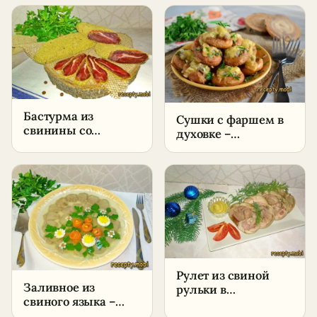
рецепт в домашних
условиях
условиях
Бастурма из
Сушки с фаршем в
свинины со
духовке –
специями –
пошаговый рецепт
пошаговый рецепт
в домашних
в домашних
условиях
условиях
Рулет из свиной
Заливное из
рульки в
свиного языка –
мультиварке-
пошаговый рецепт