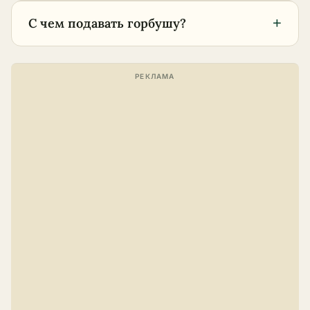
+
С чем подавать горбушу?