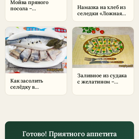
Мойва пряного
Намазка на хлеб из
посола –
селедки «Ложная
пошаговый рецепт
икра» – пошаговый
в домашних
рецепт в домашних
условиях
условиях
Заливное из судака
Как засолить
с желатином –
селёдку в
пошаговый рецепт
домашних условиях
в домашних
– пошаговый
условиях
рецепт
Готово! Приятного аппетита