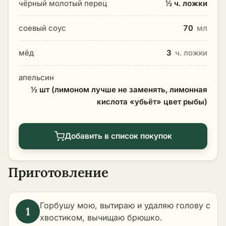
чёрный молотый перец
½ ч. ложки
соевый соус
70
мл
мёд
3
ч. ложки
апельсин
½ шт (лимоном лучше не заменять, лимонная
кислота «убьёт» цвет рыбы)
Добавить в список покупок
Приготовление
Горбушу мою, вытираю и удаляю голову с
хвостиком, вычищаю брюшко.