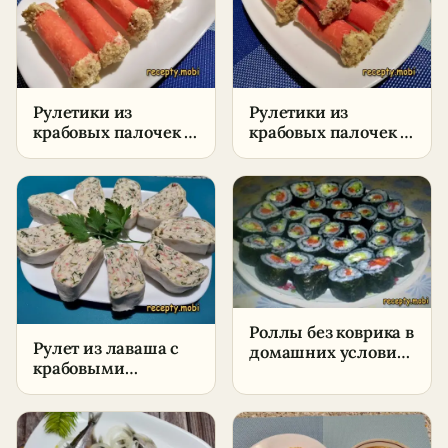
Рулетики из
Рулетики из
крабовых палочек с
крабовых палочек с
творожным сыром
яйцом – пошаговый
– пошаговый
рецепт
рецепт
Роллы без коврика в
Рулет из лаваша с
домашних условиях
крабовыми
— простой рецепт
палочками –
пошаговый рецепт