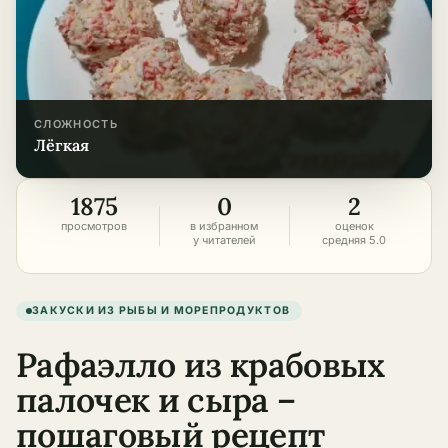
СЛОЖНОСТЬ
лёгкая
1875
0
2
просмотров
в избранном
оценок
у читателей
средняя 5.0
ЗАКУСКИ ИЗ РЫБЫ И МОРЕПРОДУКТОВ
Рафаэлло из крабовых
палочек и сыра –
пошаговый рецепт