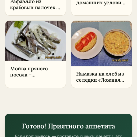
Рафаэлло из
домашних условиях
крабовых палочек и
— простой рецепт
сыра – пошаговый
рецепт
Мойва пряного
Намазка на хлеб из
посола –
селедки «Ложная
пошаговый рецепт
икра» – пошаговый
в домашних
рецепт в домашних
условиях
условиях
Готово! Приятного аппетита
Если получилось — поставьте оценку рецепту, это