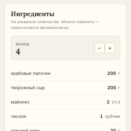
Ингредиенты
На указанное количество. Можно изменить —
пересчитается автоматически.
ВЫХОД
−
+
4
крабовые палочки
200
г
творожный сыр
200
г
майонез
2
ст.л
чеснок
1
зубчик
грецкий орех
20
г