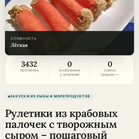
СЛОЖНОСТЬ
лёгкая
3432
0
0
просмотра
в избранном
оценок
у читателей
средняя —
ЗАКУСКИ ИЗ РЫБЫ И МОРЕПРОДУКТОВ
Рулетики из крабовых
палочек с творожным
сыром – пошаговый