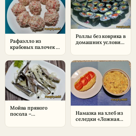
Роллы без коврика в
Рафаэлло из
домашних условиях
крабовых палочек и
— простой рецепт
сыра – пошаговый
рецепт
Мойва пряного
Намазка на хлеб из
посола –
селедки «Ложная
пошаговый рецепт
икра» – пошаговый
в домашних
рецепт в домашних
условиях