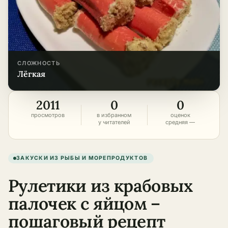
СЛОЖНОСТЬ
лёгкая
2011
0
0
просмотров
в избранном
оценок
у читателей
средняя —
ЗАКУСКИ ИЗ РЫБЫ И МОРЕПРОДУКТОВ
Рулетики из крабовых
палочек с яйцом –
пошаговый рецепт