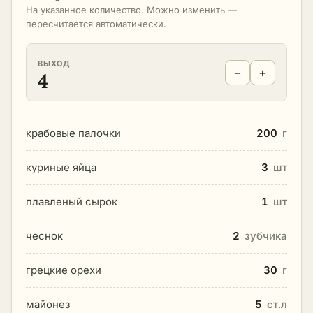
На указанное количество. Можно изменить —
пересчитается автоматически.
ВЫХОД
−
+
4
крабовые палочки
200
г
куриные яйца
3
шт
плавленый сырок
1
шт
чеснок
2
зубчика
грецкие орехи
30
г
майонез
5
ст.л