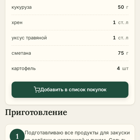
кукуруза
50
г
хрен
1
ст. л
уксус травяной
1
ст. л
сметана
75
г
картофель
4
шт
Добавить в список покупок
Приготовление
Подготавливаю все продукты для закуски