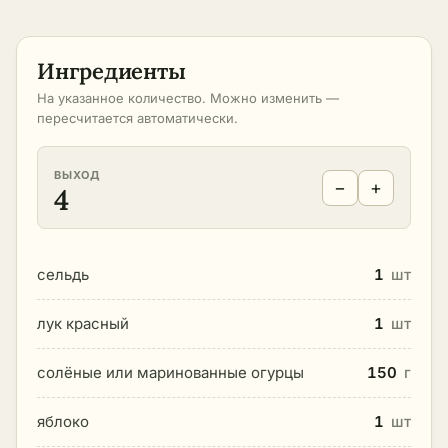
Ингредиенты
На указанное количество. Можно изменить —
пересчитается автоматически.
ВЫХОД
−
+
4
сельдь
1
шт
лук красный
1
шт
солёные или маринованные огурцы
150
г
яблоко
1
шт