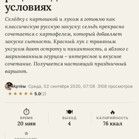
условиях
Селёдку с картошкой и луком я готовлю как
классическую русскую закуску: сельдь прекрасно
сочетается с картофелем, который добавляет
закуске сытности. Красный лук с травяным
уксусом дают остроту и пикантность, а яблоко с
маринованным огурцом – интересное и вкусное
сочетание. Получается настоящий праздничный
вариант.
·
Среда, 02 сентября 2020, 07:08
·
3108 просмотров
Артём
★
★
★
★
★
·
5.0
(2)
⏱
🍽
🔥
ВРЕМЯ
ВЫХОД
КАЛОРИЙНОСТЬ
20 мин
4
76 ккал
⭐