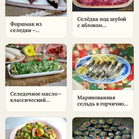
Селёдка под шубой
Форшмак из
с яблоком
селедки –
классическая –
пошаговый рецепт
пошаговый рецепт
в домашних
условиях
Селедочное масло –
Маринованная
классический
сельдь в горчичном
рецепт в домашних
маринаде
условиях