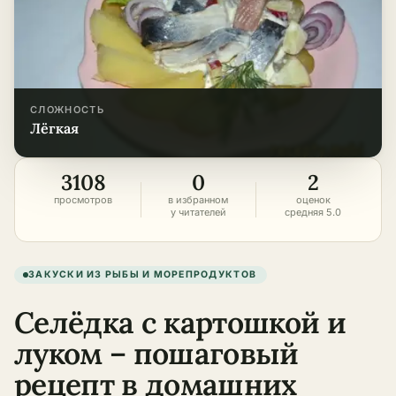
СЛОЖНОСТЬ
лёгкая
3108
0
2
просмотров
в избранном
оценок
у читателей
средняя 5.0
ЗАКУСКИ ИЗ РЫБЫ И МОРЕПРОДУКТОВ
Селёдка с картошкой и
луком – пошаговый
рецепт в домашних