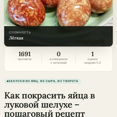
СЛОЖНОСТЬ
лёгкая
1691
0
1
просмотр
в избранном
оценок
у читателей
средняя 5.0
ЗАКУСКИ ИЗ ЯИЦ, ИЗ СЫРА, ИЗ ТВОРОГА
Как покрасить яйца в
луковой шелухе –
пошаговый рецепт