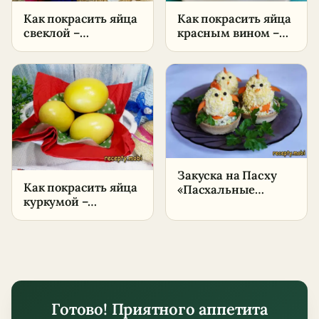
Как покрасить яйца
Как покрасить яйца
свеклой –
красным вином –
пошаговый рецепт
пошаговый рецепт
Закуска на Пасху
Как покрасить яйца
«Пасхальные
куркумой –
цыплята» –
пошаговый рецепт
оригинальные
тарталетки с сыром
и яйцом
Готово! Приятного аппетита