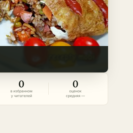
0
0
в избранном
оценок
у читателей
средняя —