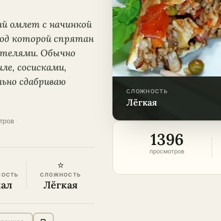
ий омлет с начинкой
под которой спрятан
ителями. Обычно
ле, сосисками,
льно сдабриваю
СЛОЖНОСТЬ
лёгкая
тров
·
1396
просмотров
⭐
НОСТЬ
СЛОЖНОСТЬ
кал
Лёгкая