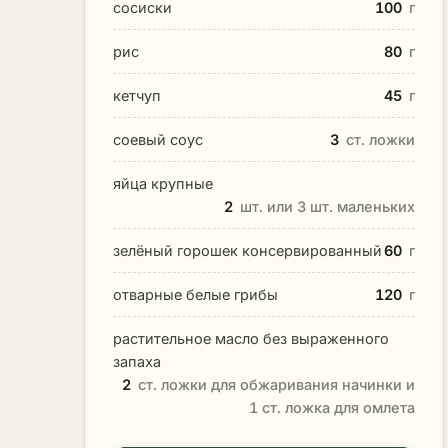
сосиски
100
г
рис
80
г
кетчуп
45
г
соевый соус
3
ст. ложки
яйца крупные
2
шт. или 3 шт. маленьких
зелёный горошек консервированный
60
г
отварные белые грибы
120
г
растительное масло без выраженного
запаха
2
ст. ложки для обжаривания начинки и
1 ст. ложка для омлета