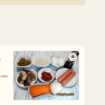
м
ы оно