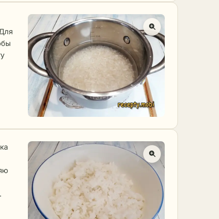
 Для
обы
ту
ка
яю
.