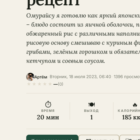
Омурайсу я готовлю как яркий японск
– блюдо состоит из яичной оболочки, 
обжаренный рис с различными наполн
рисовую основу смешиваю с куриным фи
грибами, зелёным горошком и обязате
кетчупом и соевым соусом.
·
Вторник, 18 июля 2023, 06:40
·
1396 просмо
Артём
★
★
★
★
★
—
(0)
⏱
🍽
🔥
ВРЕМЯ
ВЫХОД
КАЛОРИЙ
20 мин
1
185 к