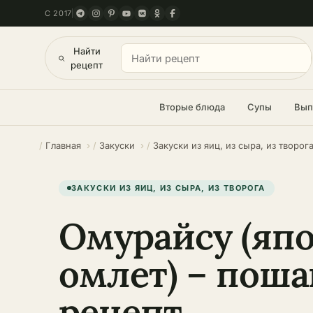
С 2017
Найти
рецепт
Вторые блюда
Супы
Вып
Главная
Закуски
Закуски из яиц, из сыра, из творог
ЗАКУСКИ ИЗ ЯИЦ, ИЗ СЫРА, ИЗ ТВОРОГА
Омурайсу (яп
омлет) – пош
рецепт