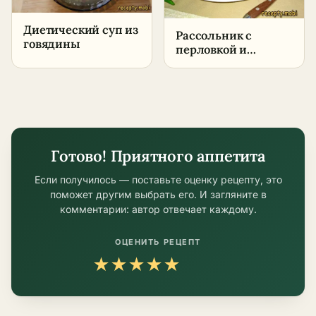
Диетический суп из
Рассольник с
говядины
перловкой и
солёными
огурцами –
пошаговый рецепт
в домашних
условиях
Готово! Приятного аппетита
Если получилось — поставьте оценку рецепту, это
поможет другим выбрать его. И загляните в
комментарии: автор отвечает каждому.
ОЦЕНИТЬ РЕЦЕПТ
★
★
★
★
★