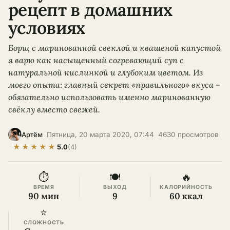
рецепт в домашних
условиях
Борщ с маринованной свеклой и квашеной капустой
я варю как насыщенный согревающий суп с
натуральной кислинкой и глубоким цветом. Из
моего опыта: главный секрет «правильного» вкуса –
обязательно использовать именно маринованную
свёклу вместо свежей.
·
Пятница, 20 марта 2020, 07:44
·
4630 просмотров
Артём
★
★
★
★
★
·
5.0
(4)
⏱
🍽
🔥
ВРЕМЯ
ВЫХОД
КАЛОРИЙНОСТЬ
90 мин
9
60 ккал
⭐
СЛОЖНОСТЬ