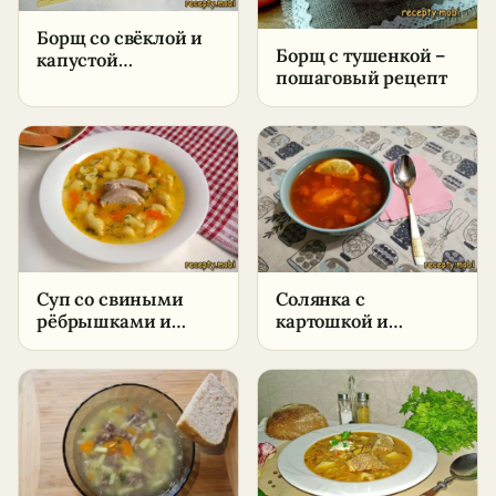
Борщ со свёклой и
Борщ с тушенкой –
капустой
пошаговый рецепт
классический –
пошаговый рецепт
в домашних
условиях
Суп со свиными
Солянка с
рёбрышками и
картошкой и
клецками –
колбасой без
пошаговый рецепт
маслин –
в домашних
пошаговый рецепт
условиях
в домашних
условиях