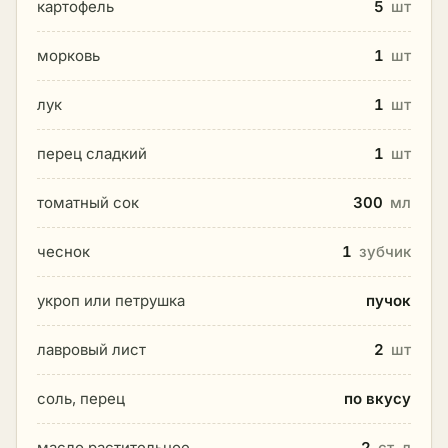
картофель
5
шт
морковь
1
шт
лук
1
шт
перец сладкий
1
шт
томатный сок
300
мл
чеснок
1
зубчик
укроп или петрушка
пучок
лавровый лист
2
шт
соль, перец
по вкусу
масло растительное
2
ст. л