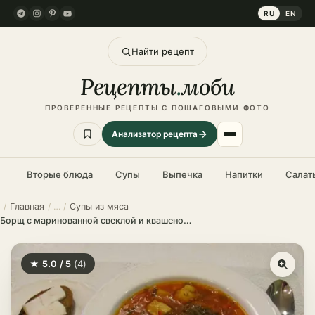
RU
EN
Найти рецепт
Рецепты
.
моби
ПРОВЕРЕННЫЕ РЕЦЕПТЫ С ПОШАГОВЫМИ ФОТО
Анализатор рецепта
Вторые блюда
Супы
Выпечка
Напитки
Салат
Главная
Супы из мяса
Борщ с маринованной свеклой и квашеной капустой – пошаговый рецепт в домашних условиях
★ 5.0 / 5
(4)