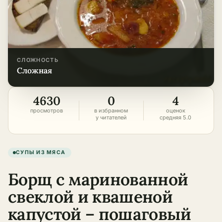
СЛОЖНОСТЬ
сложная
4630
0
4
просмотров
в избранном
оценок
у читателей
средняя 5.0
СУПЫ ИЗ МЯСА
Борщ с маринованной
свеклой и квашеной
капустой – пошаговый