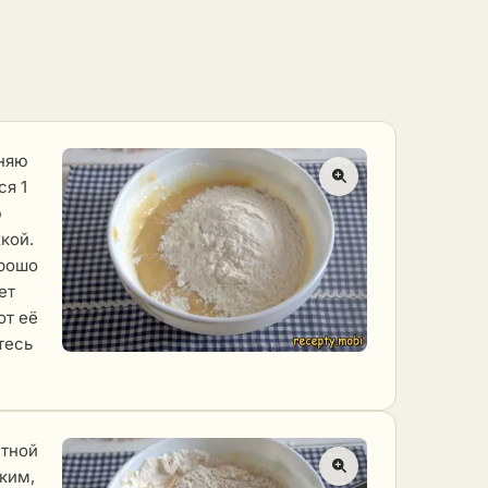
иняю
я 1
ю
кой.
орошо
ет
от её
тесь
ютной
ким,