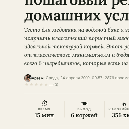
домашних усл
Тесто для медовика на водяной бане я г
получить классический пористый мед
идеальной текстурой коржей. Этот 
от классического минимальным и бюд
всего 6 ингредиентов, которые есть на
·
Среда, 24 апреля 2019, 09:57
·
2876 просм
Артём
★
★
★
★
★
—
(0)
⏱
🍽
🔥
ВРЕМЯ
ВЫХОД
КАЛОРИЙ
15 мин
6 коржей
356 к