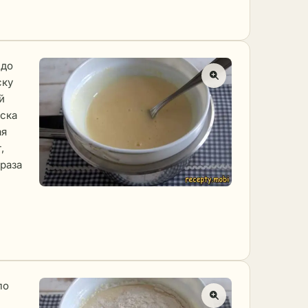
 до
ску
й
иска
ая
,
 раза
ло