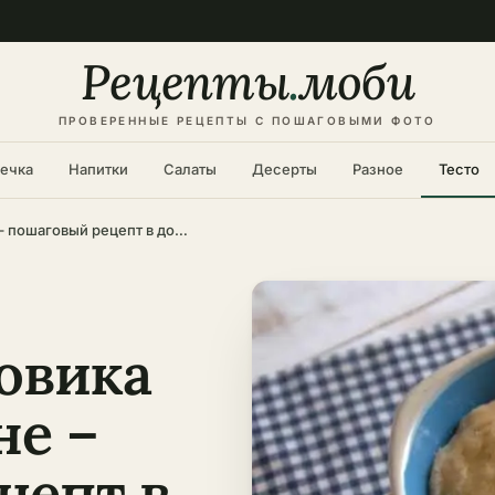
Рецепты
.
моби
ПРОВЕРЕННЫЕ РЕЦЕПТЫ С ПОШАГОВЫМИ ФОТО
ечка
Напитки
Салаты
Десерты
Разное
Тесто
Тесто для медовика на водяной бане – пошаговый рецепт в домашних условиях
овика
не –
цепт в