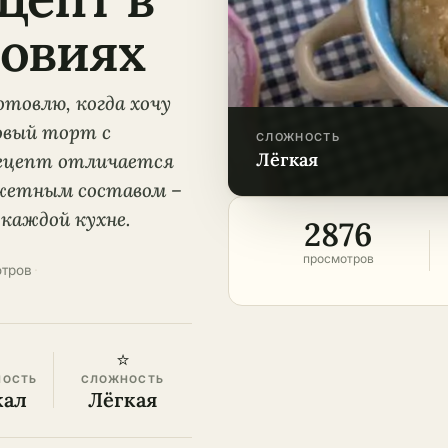
овиях
отовлю, когда хочу
овый торт с
СЛОЖНОСТЬ
лёгкая
рецепт отличается
жетным составом –
 каждой кухне.
2876
просмотров
отров
·
⭐
НОСТЬ
СЛОЖНОСТЬ
кал
Лёгкая