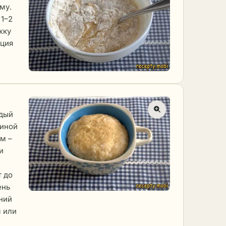
му.
 1–2
жку
нция
ждый
щиной
м –
и
т до
ень
ний
 или