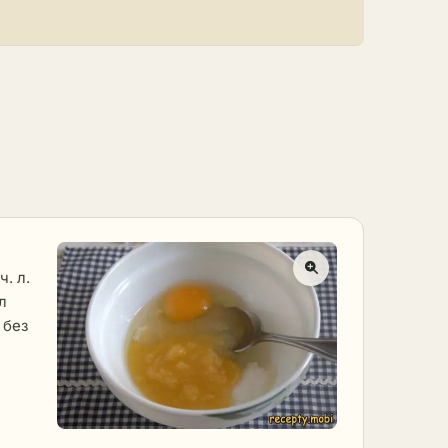
ч. л.
л
 без