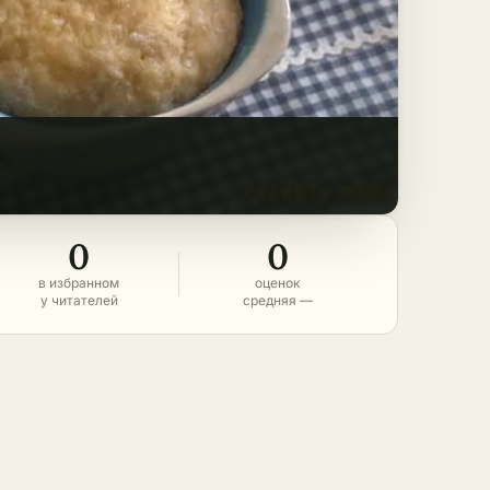
0
0
в избранном
оценок
у читателей
средняя —