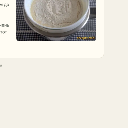
м до
очень
этот