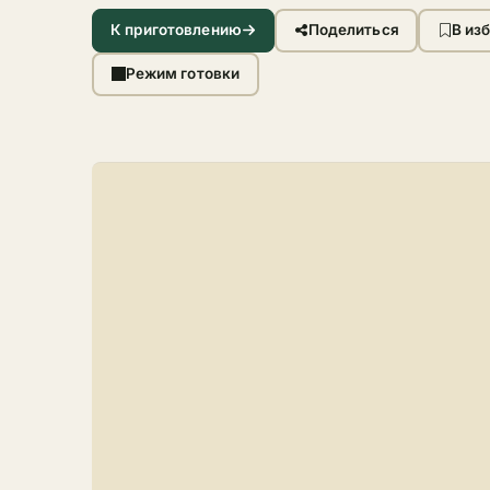
К приготовлению
Поделиться
В из
Режим готовки