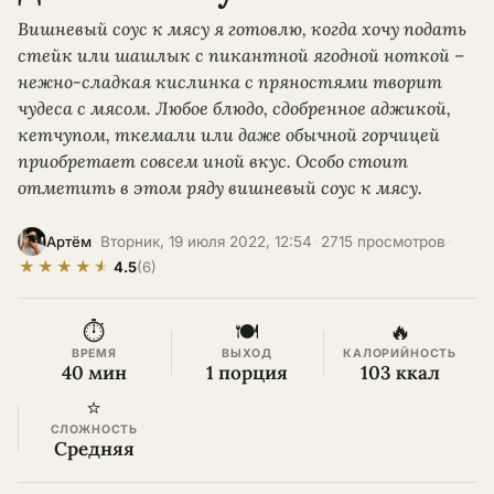
Вишневый соус к мясу я готовлю, когда хочу подать
стейк или шашлык с пикантной ягодной ноткой –
нежно-сладкая кислинка с пряностями творит
чудеса с мясом. Любое блюдо, сдобренное аджикой,
кетчупом, ткемали или даже обычной горчицей
приобретает совсем иной вкус. Особо стоит
отметить в этом ряду вишневый соус к мясу.
·
Вторник, 19 июля 2022, 12:54
·
2715 просмотров
·
Артём
★
★
★
★
★
4.5
(6)
⏱
🍽
🔥
ВРЕМЯ
ВЫХОД
КАЛОРИЙНОСТЬ
40 мин
1 порция
103 ккал
⭐
СЛОЖНОСТЬ
Средняя