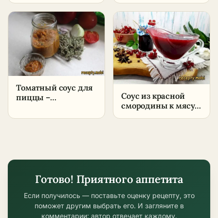
пошаговый рецепт
пошаговый рецепт
в домашних
в домашних
условиях
условиях
Томатный соус для
Соус из красной
пиццы –
смородины к мясу –
пошаговый рецепт
пошаговый рецепт
в домашних
условиях
Готово! Приятного аппетита
Если получилось — поставьте оценку рецепту, это
поможет другим выбрать его. И загляните в
комментарии: автор отвечает каждому.