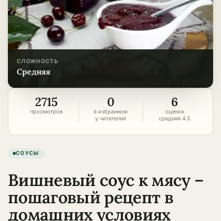
СЛОЖНОСТЬ
средняя
2715
0
6
просмотров
в избранном
оценок
у читателей
средняя 4.5
СОУСЫ
Вишневый соус к мясу –
пошаговый рецепт в
домашних условиях