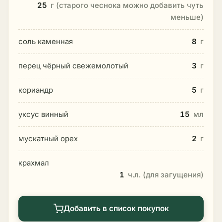
25
г (старого чеснока можно добавить чуть
меньше)
соль каменная
8
г
перец чёрный свежемолотый
3
г
кориандр
5
г
уксус винный
15
мл
мускатный орех
2
г
крахмал
1
ч.л. (для загущения)
Добавить в список покупок