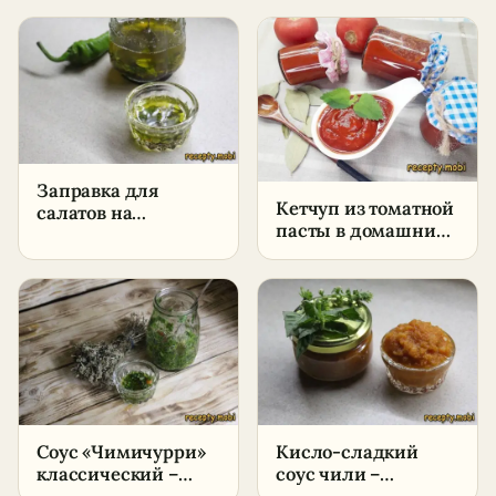
Заправка для
Кетчуп из томатной
салатов на
пасты в домашних
оливковом масле –
условиях –
пошаговый рецепт
пошаговый рецепт
в домашних
условиях
Соус «Чимичурри»
Кисло-сладкий
классический –
соус чили –