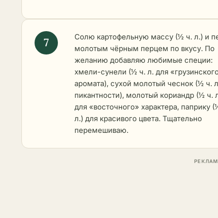
Солю картофельную массу (½ ч. л.) и п
молотым чёрным перцем по вкусу. По
желанию добавляю любимые специи:
хмели-сунели (½ ч. л. для «грузинског
аромата), сухой молотый чеснок (½ ч. л
пикантности), молотый кориандр (½ ч. л
для «восточного» характера, паприку (½
л.) для красивого цвета. Тщательно
перемешиваю.