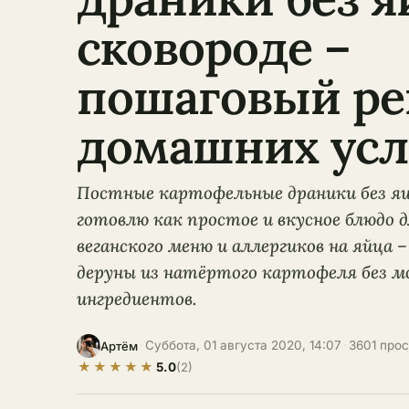
сковороде –
пошаговый ре
домашних усл
Постные картофельные драники без яиц
готовлю как простое и вкусное блюдо д
веганского меню и аллергиков на яйца
деруны из натёртого картофеля без м
ингредиентов.
·
Суббота, 01 августа 2020, 14:07
·
3601 про
Артём
★
★
★
★
★
5.0
(2)