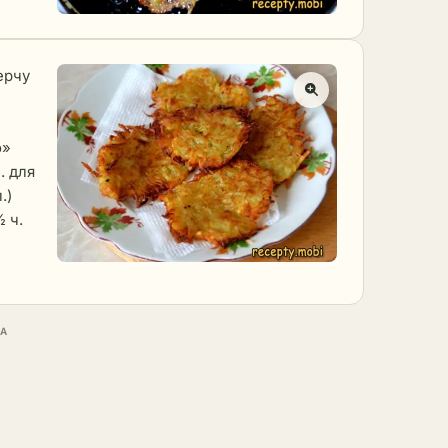
ерчу
о»
. для
.)
 ч.