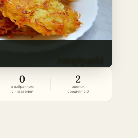
0
2
в избранном
оценок
у читателей
средняя 5.0