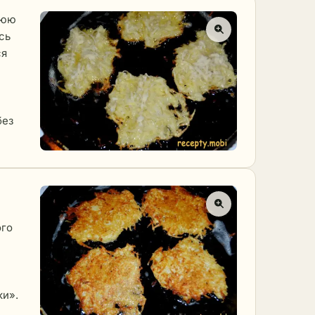
нюю
сь
ся
без
ого
ки».