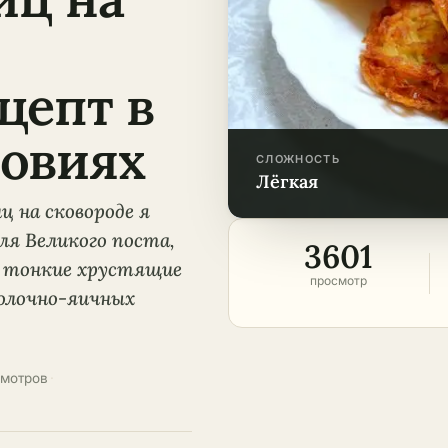
цепт в
овиях
СЛОЖНОСТЬ
лёгкая
 на сковороде я
ля Великого поста,
3601
 – тонкие хрустящие
просмотр
олочно-яичных
смотров
·