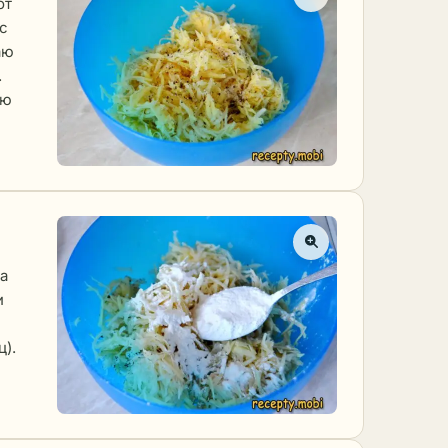
от
с
аю
.
аю
на
и
ц).