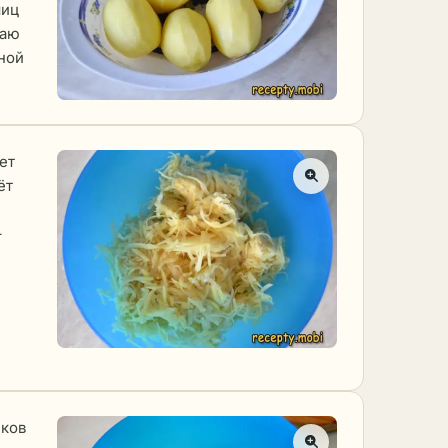
яиц
щаю
ной
ет
ёт
–
ков