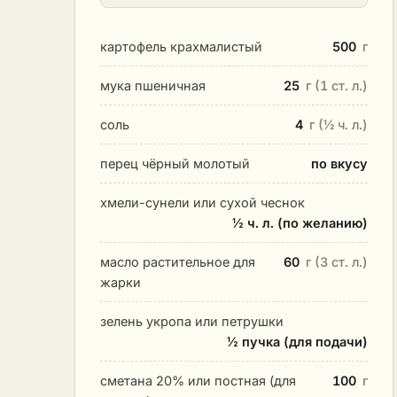
картофель крахмалистый
500
г
мука пшеничная
25
г (1 ст. л.)
соль
4
г (½ ч. л.)
перец чёрный молотый
по вкусу
хмели-сунели или сухой чеснок
½ ч. л. (по желанию)
масло растительное для
60
г (3 ст. л.)
жарки
зелень укропа или петрушки
½ пучка (для подачи)
сметана 20% или постная (для
100
г