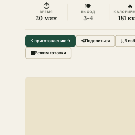
⏱
🍽
🔥
ВРЕМЯ
ВЫХОД
КАЛОРИЙ
20 мин
3-4
181 к
К приготовлению
Поделиться
В из
Режим готовки