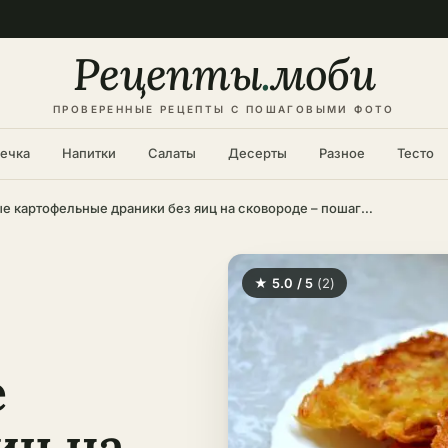
Рецепты
.
моби
ПРОВЕРЕННЫЕ РЕЦЕПТЫ С ПОШАГОВЫМИ ФОТО
ечка
Напитки
Салаты
Десерты
Разное
Тесто
Постные картофельные драники без яиц на сковороде – пошаговый рецепт в домашних условиях
★ 5.0 / 5
(2)
е
иц на