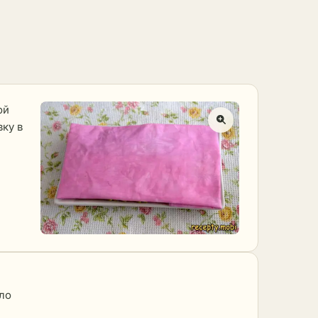
ой
вку в
ло