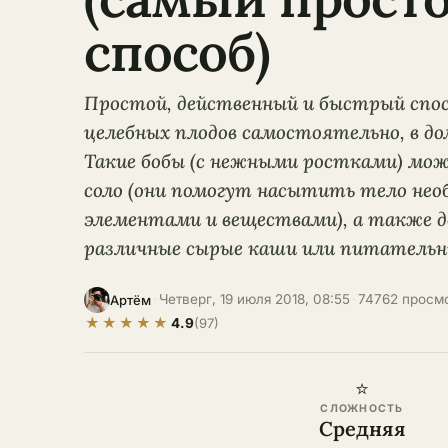
способ)
Простой, действенный и быстрый спо
целебных плодов самостоятельно, в до
Такие бобы (с нежными ростками) мо
соло (они помогут насытить тело не
элементами и веществами), а также де
различные сырые каши или питательн
·
Четверг, 19 июля 2018, 08:55
·
74762 просм
Артём
★
★
★
★
★
4.9
(97)
⭐
СЛОЖНОСТЬ
Средняя