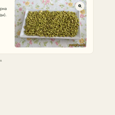
ерна
ды).