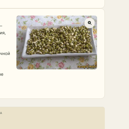
–
ия,
очной
не