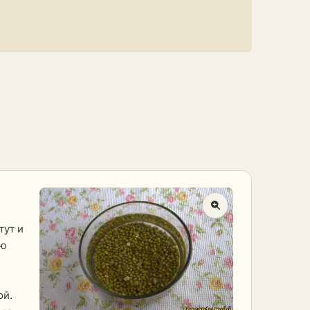
тут и
аю
ой.