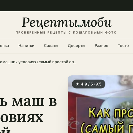
Рецепты
.
моби
ПРОВЕРЕННЫЕ РЕЦЕПТЫ С ПОШАГОВЫМИ ФОТО
ечка
Напитки
Салаты
Десерты
Разное
Тесто
Как прорастить маш в домашних условиях (самый простой способ)
★ 4.9 / 5
(97)
ь маш в
овиях
ой