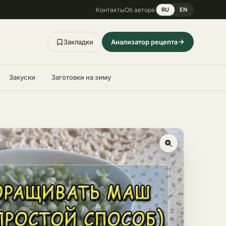
Контакты
Об авторе
RU
EN
Закладки
Анализатор рецепта
Закуски
Заготовки на зиму