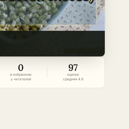
0
97
в избранном
оценок
у читателей
средняя 4.9