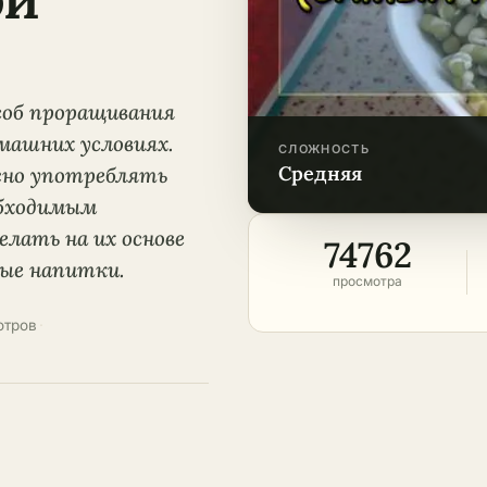
соб проращивания
машних условиях.
СЛОЖНОСТЬ
средняя
жно употреблять
обходимым
лать на их основе
74762
ые напитки.
просмотра
отров
·