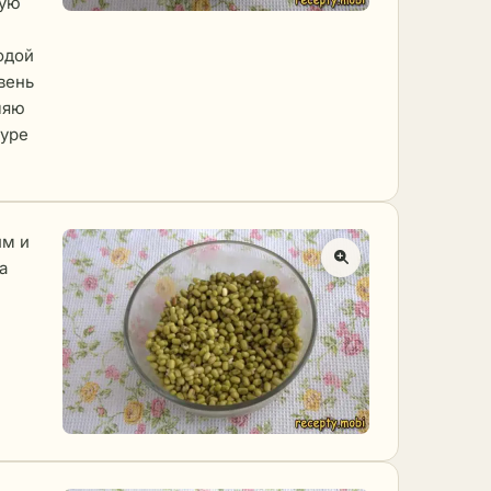
кую
одой
вень
ляю
туре
им и
а