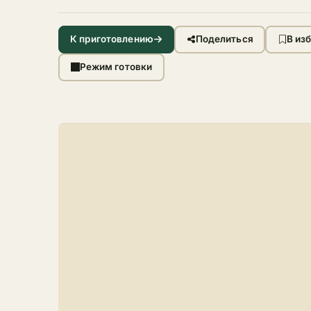
К приготовлению
Поделиться
В из
Режим готовки