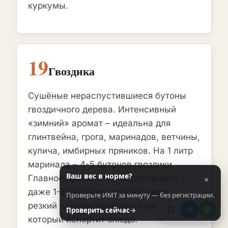
куркумы.
19
Гвоздика
Сушёные нераспустившиеся бутоны
гвоздичного дерева. Интенсивный
«зимний» аромат – идеальна для
глинтвейна, грога, маринадов, ветчины,
кулича, имбирных пряников. На 1 литр
маринада – 4-5 бутонов гвоздики.
Ваш вес в норме?
Главное правило: НЕ переборщить –
×
даже 1-2 «лишних» бутона дадут
Проверьте ИМТ за минуту — без регистрации.
резкий «лекарственный» привкус,
Проверить сейчас
→
который испортит блюдо.