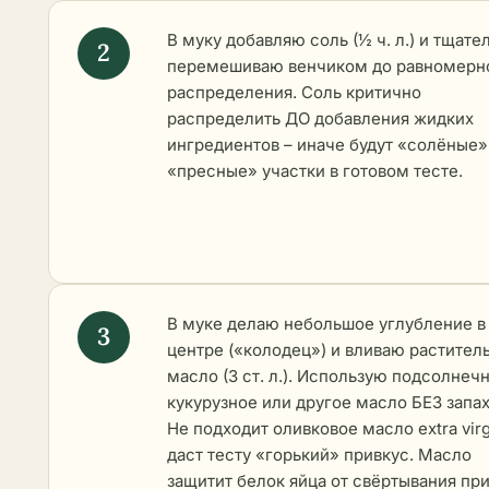
В муку добавляю соль (½ ч. л.) и тщате
перемешиваю венчиком до равномерн
распределения. Соль критично
распределить ДО добавления жидких
ингредиентов – иначе будут «солёные»
«пресные» участки в готовом тесте.
В муке делаю небольшое углубление в
центре («колодец») и вливаю растител
масло (3 ст. л.). Использую подсолнечн
кукурузное или другое масло БЕЗ запах
Не подходит оливковое масло extra virg
даст тесту «горький» привкус. Масло
защитит белок яйца от свёртывания пр