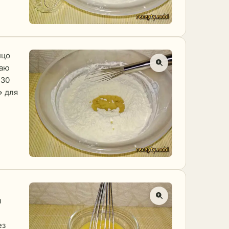
йцо
ваю
 30
» для
м
ез