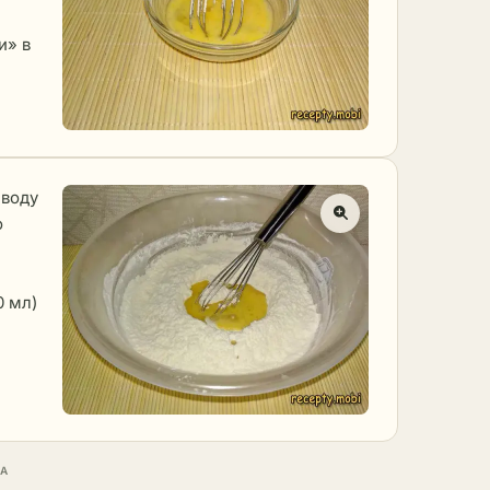
и» в
 воду
о
0 мл)