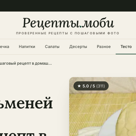
Рецепты
.
моби
ПРОВЕРЕННЫЕ РЕЦЕПТЫ С ПОШАГОВЫМИ ФОТО
ечка
Напитки
Салаты
Десерты
Разное
Тесто
Тесто для пельменей на кипятке – пошаговый рецепт в домашних условиях
★ 5.0 / 5
(311)
льменей
цепт в