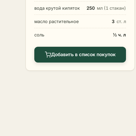
вода крутой кипяток
250
мл (1 стакан)
масло растительное
3
ст. л
соль
½ ч. л
Добавить в список покупок