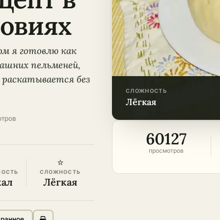
овиях
ом я готовлю как
машних пельменей,
о раскатывается без
СЛОЖНОСТЬ
лёгкая
отров
·
60127
просмотров
⭐
НОСТЬ
СЛОЖНОСТЬ
кал
Лёгкая
бранное