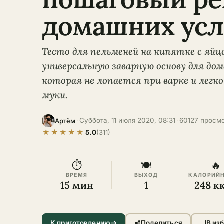
домашних усл
Тесто для пельменей на кипятке с яйц
универсальную заварную основу для до
которая не лопается при варке и легк
муки.
·
Суббота, 11 июля 2020, 08:31
·
60127 просм
Артём
★
★
★
★
★
5.0
(311)
⏱
🍽
🔥
ВРЕМЯ
ВЫХОД
КАЛОРИЙ
15 мин
1
248 к
К приготовлению
Поделиться
В из