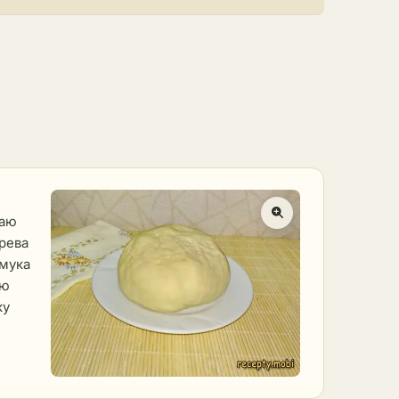
таю
грева
 мука
аю
ку