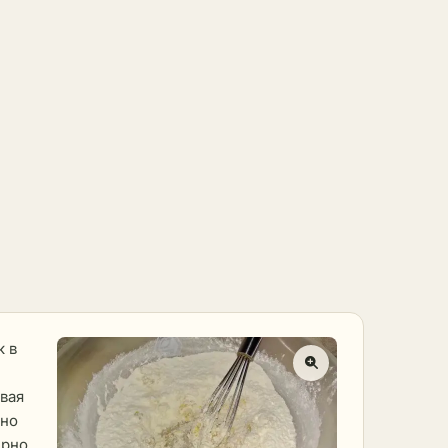
к в
вая
жно
ерно