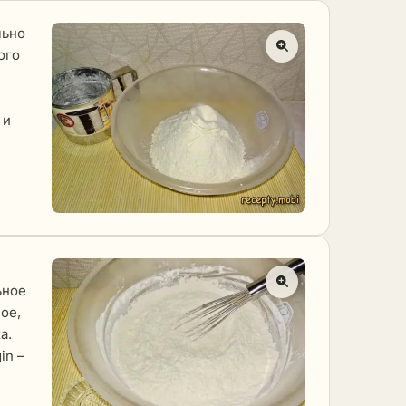
льно
ого
 и
ьное
ое,
а.
in –
и