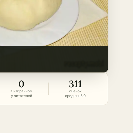
0
311
в избранном
оценок
у читателей
средняя 5.0