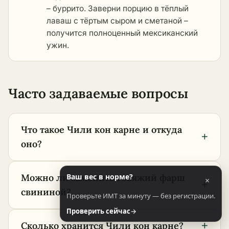
– буррито. Заверни порцию в тёплый
лаваш с тёртым сыром и сметаной –
получится полноценный мексиканский
ужин.
Часто задаваемые вопросы
Что такое Чили кон карне и откуда
+
оно?
Можно ли заменить говяжий фарш
Ваш вес в норме?
×
+
свининой?
Проверьте ИМТ за минуту — без регистрации.
Проверить сейчас
→
+
Сколько хранится Чили кон карне?