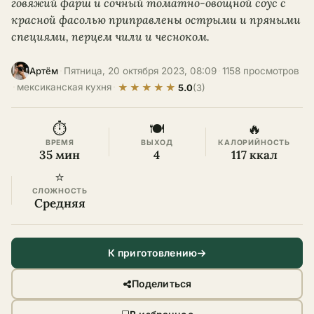
говяжий фарш и сочный томатно-овощной соус с
красной фасолью приправлены острыми и пряными
специями, перцем чили и чесноком.
·
Пятница, 20 октября 2023, 08:09
·
1158 просмотров
Артём
★
★
★
★
★
·
мексиканская кухня
·
5.0
(3)
⏱
🍽
🔥
ВРЕМЯ
ВЫХОД
КАЛОРИЙНОСТЬ
35 мин
4
117 ккал
⭐
СЛОЖНОСТЬ
Средняя
К приготовлению
Поделиться