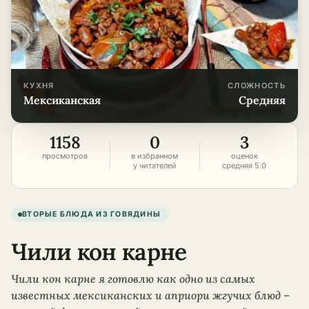
КУХНЯ
СЛОЖНОСТЬ
мексиканская
средняя
1158
0
3
просмотров
в избранном
оценок
у читателей
средняя 5.0
ВТОРЫЕ БЛЮДА ИЗ ГОВЯДИНЫ
Чили кон карне
Чили кон карне я готовлю как одно из самых
известных мексиканских и априори жгучих блюд –