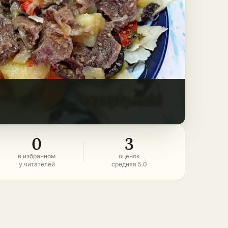
0
3
в избранном
оценок
у читателей
средняя 5.0