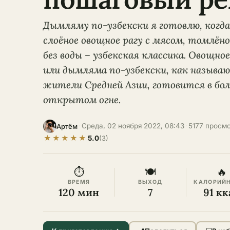
Дымляму по-узбекски я готовлю, когда
слоёное овощное рагу с мясом, томлёно
без воды – узбекская классика. Овощно
или дымляма по-узбекски, как называ
жители Средней Азии, готовится в бол
открытом огне.
·
Среда, 02 ноября 2022, 08:43
·
5177 просм
Артём
★
★
★
★
★
5.0
(3)
⏱
🍽
🔥
ВРЕМЯ
ВЫХОД
КАЛОРИЙ
120 мин
7
91 кк