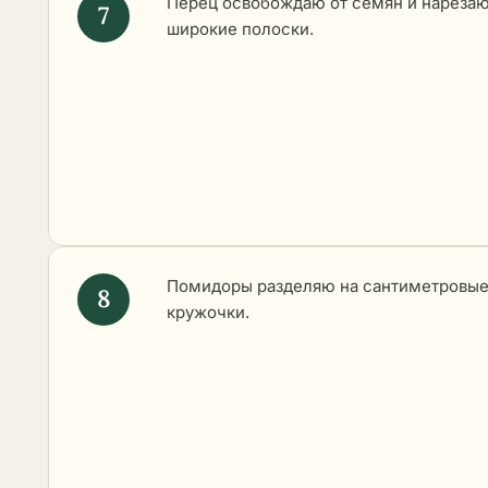
Перец освобождаю от семян и нарезаю
широкие полоски.
Помидоры разделяю на сантиметровы
кружочки.