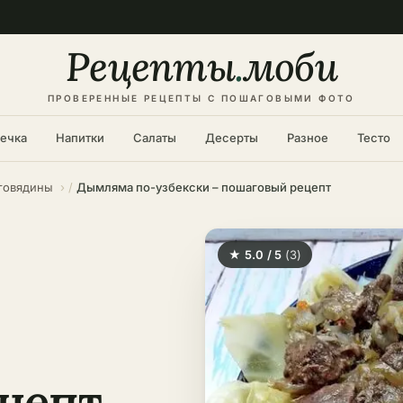
Рецепты
.
моби
ПРОВЕРЕННЫЕ РЕЦЕПТЫ С ПОШАГОВЫМИ ФОТО
ечка
Напитки
Салаты
Десерты
Разное
Тесто
 говядины
Дымляма по-узбекски – пошаговый рецепт
★ 5.0 / 5
(3)
цепт