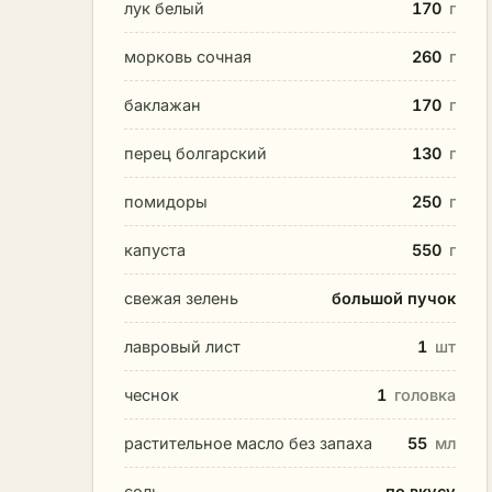
лук белый
170
г
морковь сочная
260
г
баклажан
170
г
перец болгарский
130
г
помидоры
250
г
капуста
550
г
свежая зелень
большой пучок
лавровый лист
1
шт
чеснок
1
головка
растительное масло без запаха
55
мл
соль
по вкусу