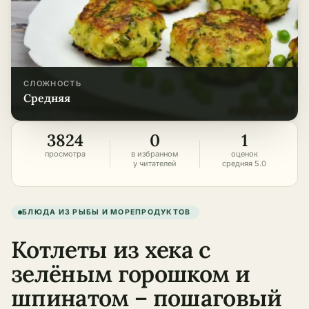
СЛОЖНОСТЬ
средняя
3824
0
1
просмотра
в избранном
оценок
у читателей
средняя 5.0
БЛЮДА ИЗ РЫБЫ И МОРЕПРОДУКТОВ
Котлеты из хека с
зелёным горошком и
шпинатом – пошаговый