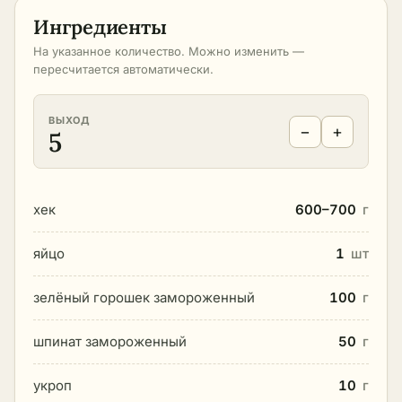
Ингредиенты
На указанное количество. Можно изменить —
пересчитается автоматически.
ВЫХОД
−
+
5
хек
600–700
г
яйцо
1
шт
зелёный горошек замороженный
100
г
шпинат замороженный
50
г
укроп
10
г