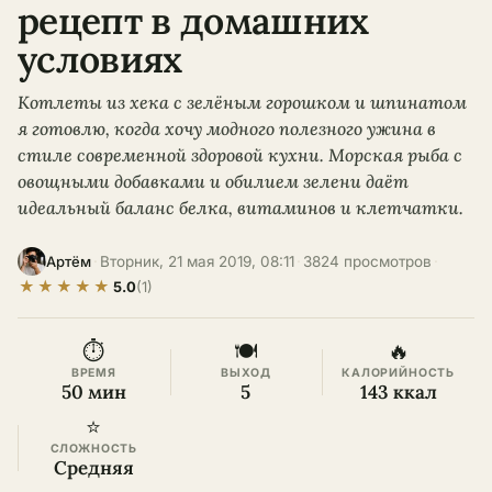
рецепт в домашних
условиях
Котлеты из хека с зелёным горошком и шпинатом
я готовлю, когда хочу модного полезного ужина в
стиле современной здоровой кухни. Морская рыба с
овощными добавками и обилием зелени даёт
идеальный баланс белка, витаминов и клетчатки.
·
Вторник, 21 мая 2019, 08:11
·
3824 просмотров
·
Артём
★
★
★
★
★
5.0
(1)
⏱
🍽
🔥
ВРЕМЯ
ВЫХОД
КАЛОРИЙНОСТЬ
50 мин
5
143 ккал
⭐
СЛОЖНОСТЬ
Средняя