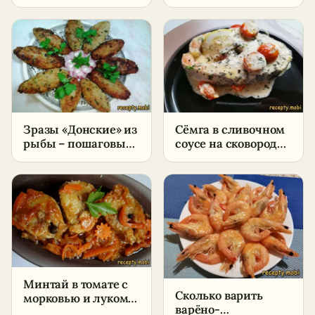
классическая –
условиях
пошаговый рецепт
в домашних
условиях
Зразы «Донские» из
Сёмга в сливочном
рыбы – пошаговый
соусе на сковороде
рецепт в домашних
– пошаговый
условиях
рецепт в домашних
условиях
Минтай в томате с
Сколько варить
морковью и луком –
варёно-
пошаговый рецепт