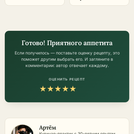
замороженные
в домашних
королевские
условиях
креветки: 5 минут
Готово! Приятного аппетита
Если получилось — поставьте оценку рецепту, это
поможет другим выбрать его. И загляните в
комментарии: автор отвечает каждому.
ОЦЕНИТЬ РЕЦЕПТ
★
★
★
★
★
Артём
Кулинар-практик с 30-летним опытом,