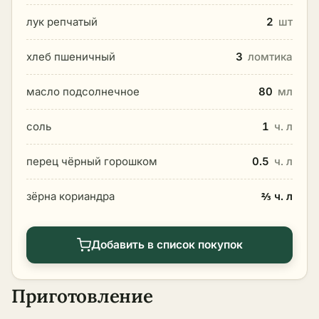
лук репчатый
2
шт
хлеб пшеничный
3
ломтика
масло подсолнечное
80
мл
соль
1
ч. л
перец чёрный горошком
0.5
ч. л
зёрна кориандра
⅔ ч. л
Добавить в список покупок
Приготовление