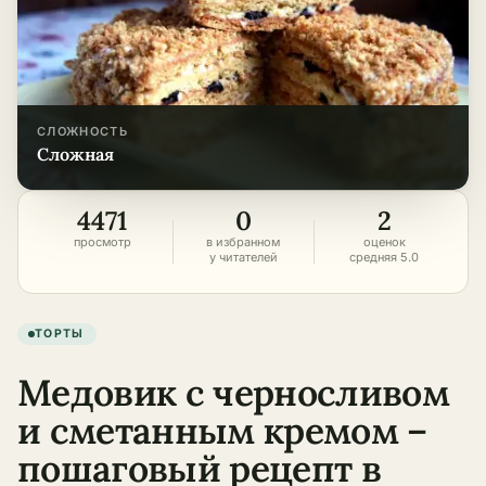
СЛОЖНОСТЬ
сложная
4471
0
2
просмотр
в избранном
оценок
у читателей
средняя 5.0
ТОРТЫ
Медовик с черносливом
и сметанным кремом –
пошаговый рецепт в