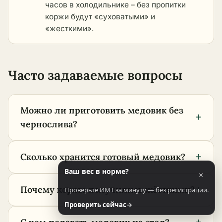
часов в холодильнике – без пропитки
коржи будут «суховатыми» и
«жесткими».
Часто задаваемые вопросы
Можно ли приготовить медовик без
+
чернослива?
+
Сколько хранится готовый медовик?
Ваш вес в норме?
×
+
Почему коржи получились жёсткими?
Проверьте ИМТ за минуту — без регистрации.
Проверить сейчас
→