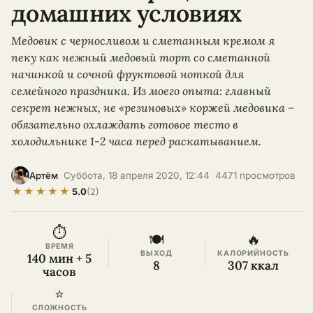
домашних условиях
Медовик с черносливом и сметанным кремом я
пеку как нежный медовый торт со сметанной
начинкой и сочной фруктовой ноткой для
семейного праздника. Из моего опыта: главный
секрет нежных, не «резиновых» коржей медовика –
обязательно охлаждать готовое тесто в
холодильнике 1-2 часа перед раскатыванием.
·
Суббота, 18 апреля 2020, 12:44
·
4471 просмотров
·
Артём
★
★
★
★
★
5.0
(2)
⏱
🍽
🔥
ВРЕМЯ
ВЫХОД
КАЛОРИЙНОСТЬ
140 мин + 5
8
307 ккал
часов
⭐
СЛОЖНОСТЬ