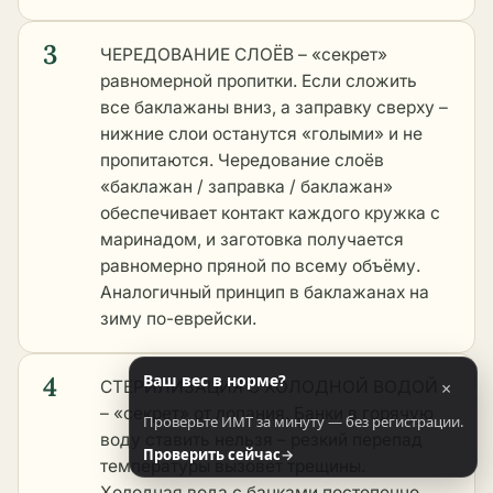
3
ЧЕРЕДОВАНИЕ СЛОЁВ – «секрет»
равномерной пропитки. Если сложить
все баклажаны вниз, а заправку сверху –
нижние слои останутся «голыми» и не
пропитаются. Чередование слоёв
«баклажан / заправка / баклажан»
обеспечивает контакт каждого кружка с
маринадом, и заготовка получается
равномерно пряной по всему объёму.
Аналогичный принцип в
баклажанах на
зиму по-еврейски
.
4
Ваш вес в норме?
СТЕРИЛИЗАЦИЯ С ХОЛОДНОЙ ВОДОЙ
×
– «секрет» от лопания. Банки в горячую
Проверьте ИМТ за минуту — без регистрации.
воду ставить нельзя – резкий перепад
Проверить сейчас
→
температуры вызовет трещины.
Холодная вода с банками постепенно