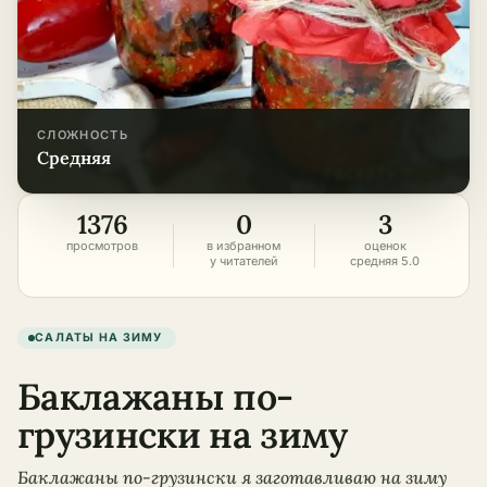
СЛОЖНОСТЬ
средняя
1376
0
3
просмотров
в избранном
оценок
у читателей
средняя 5.0
САЛАТЫ НА ЗИМУ
Баклажаны по-
грузински на зиму
Баклажаны по-грузински я заготавливаю на зиму