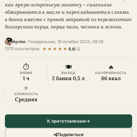
как яркую остренькую закатку – синенькие
обжариваются в масле и перекладываются слоями
в банки вместе с пряной заправкой из перемолотого
болгарского перца, перца чили, чеснока и зелени.
·
Понедельник, 16 октября 2023, 08:28
·
Артём
★
★
★
★
★
1376 просмотров
·
5.0
(3)
⏱
🍽
🔥
ВРЕМЯ
ВЫХОД
КАЛОРИЙНОСТЬ
1 ч
2 банки 0,5 л
66 ккал
⭐
СЛОЖНОСТЬ
Средняя
К приготовлению
Поделиться