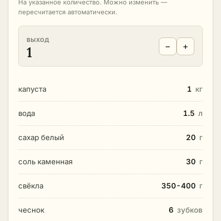
На указанное количество. Можно изменить —
пересчитается автоматически.
ВЫХОД
−
+
1
капуста
1
кг
вода
1.5
л
сахар белый
20
г
соль каменная
30
г
свёкла
350-400
г
чеснок
6
зубков