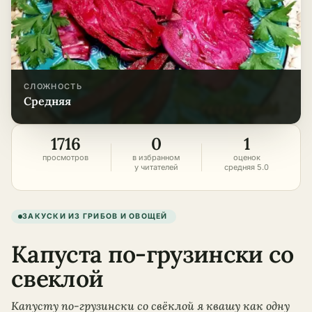
СЛОЖНОСТЬ
средняя
1716
0
1
просмотров
в избранном
оценок
у читателей
средняя 5.0
ЗАКУСКИ ИЗ ГРИБОВ И ОВОЩЕЙ
Капуста по-грузински со
свеклой
Капусту по-грузински со свёклой я квашу как одну