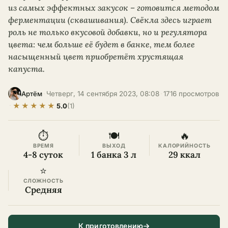
из самых эффектных закусок – готовится методом
ферментации (сквашивания). Свёкла здесь играет
роль не только вкусовой добавки, но и регулятора
цвета: чем больше её будет в банке, тем более
насыщенный цвет приобретёт хрустящая
капуста.
·
Четверг, 14 сентября 2023, 08:08
·
1716 просмотров
Артём
★
★
★
★
★
·
5.0
(1)
⏱
🍽
🔥
ВРЕМЯ
ВЫХОД
КАЛОРИЙНОСТЬ
4-8 суток
1 банка 3 л
29 ккал
⭐
СЛОЖНОСТЬ
Средняя
К приготовлению