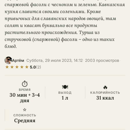
спаржевой фасоли с чесноком и зеленью. Кавказская
кухня славится своими соленьями. Кроме
привычных для славянских народов овощей, там
солят и квасят буквально все продукты
растительного происхождения. Турша из
стручковой (спаржевой) фасоли – одно из таких
блюд.
·
Суббота, 29 июля 2023, 14:12
·
2003 просмотров
·
Артём
★
★
★
★
★
5.0
(2)
⏱
🍽
🔥
ВРЕМЯ
ВЫХОД
КАЛОРИЙНОСТЬ
30 мин + 3-4
1 л
31 ккал
дня
⭐
СЛОЖНОСТЬ
Средняя