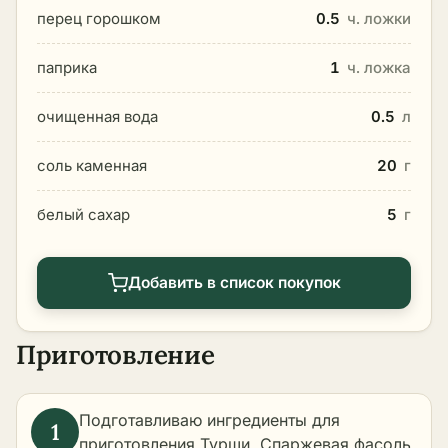
перец горошком
0.5
ч. ложки
паприка
1
ч. ложка
очищенная вода
0.5
л
соль каменная
20
г
белый сахар
5
г
Добавить в список покупок
Приготовление
Подготавливаю ингредиенты для
приготовления Турши. Спаржевая фасоль