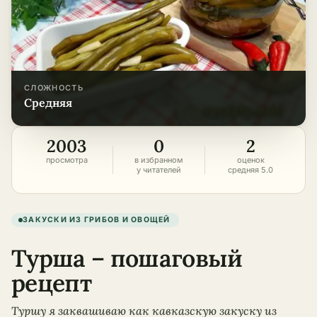
СЛОЖНОСТЬ
средняя
2003
0
2
просмотра
в избранном
оценок
у читателей
средняя 5.0
ЗАКУСКИ ИЗ ГРИБОВ И ОВОЩЕЙ
Турша – пошаговый
рецепт
Туршу я заквашиваю как кавказскую закуску из