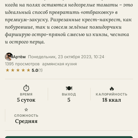
когда на полях остаются недозрелые томаты – это
идеальный способ превратить «отбраковку» в
премиум-закуску. Разрезанные крест-накрест, как
побуревшие, так и совсем зелёные помидорчики
фарширую остро-пряной смесью из кинзы, чеснока
и острого перца.
·
Понедельник, 23 октября 2023, 10:24
·
Артём
1395 просмотров
·
армянская кухня
·
★
★
★
★
★
5.0
(1)
⏱
🍽
🔥
ВРЕМЯ
ВЫХОД
КАЛОРИЙНОСТЬ
5 суток
5
18 ккал
⭐
СЛОЖНОСТЬ
Средняя