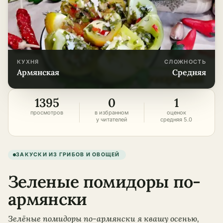
КУХНЯ
СЛОЖНОСТЬ
армянская
средняя
1395
0
1
просмотров
в избранном
оценок
у читателей
средняя 5.0
ЗАКУСКИ ИЗ ГРИБОВ И ОВОЩЕЙ
Зеленые помидоры по-
армянски
Зелёные помидоры по-армянски я квашу осенью,