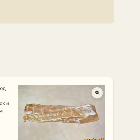
под
ок и
ым