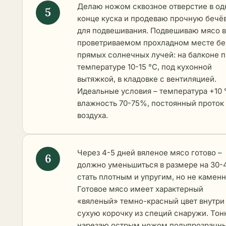
Делаю ножом сквозное отверстие в о
конце куска и продеваю прочную бечё
для подвешивания. Подвешиваю мясо в
проветриваемом прохладном месте бе
прямых солнечных лучей: на балконе 
температуре 10-15 °C, под кухонной
вытяжкой, в кладовке с вентиляцией.
Идеальные условия – температура +10 
влажность 70-75%, постоянный проток
воздуха.
Через 4-5 дней вяленое мясо готово –
должно уменьшиться в размере на 30-
стать плотным и упругим, но не камен
Готовое мясо имеет характерный
«вяленый» темно-красный цвет внутри
сухую корочку из специй снаружи. Тон
нарезаю острым ножом полупрозрачн