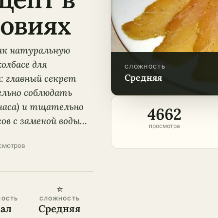
овиях
как натуральную
олбасе для
СЛОЖНОСТЬ
средняя
: главный секрет
тельно соблюдать
 часа) и тщательно
4662
сов с заменой воды…
просмотра
смотров
·
⭐
НОСТЬ
СЛОЖНОСТЬ
кал
Средняя