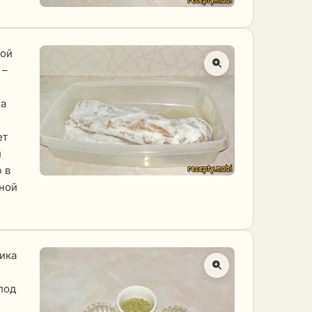
ной
 –
на
ет
и
 в
нной
ика
под