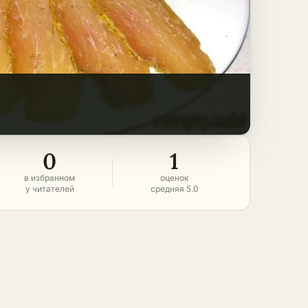
0
1
в избранном
оценок
у читателей
средняя 5.0