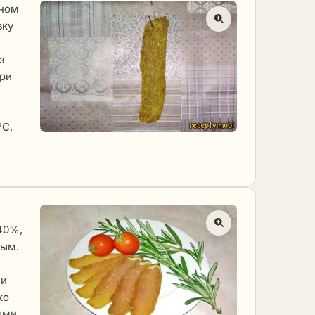
дном
вку
з
при
°C,
40%,
ным.
 и
ко
ыми