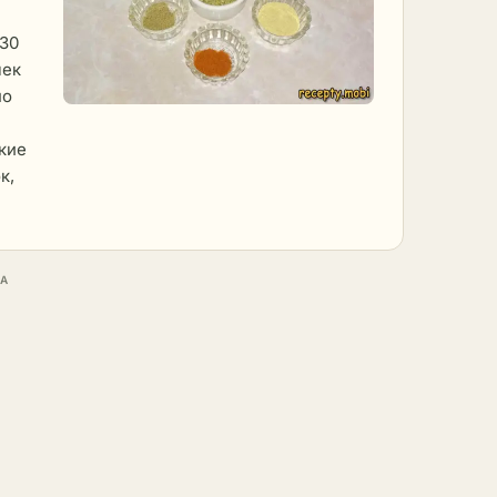
 30
чек
но
кие
к,