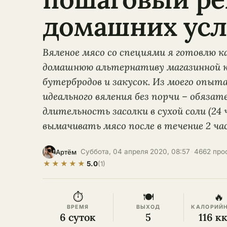
домашних усл
Вяленое мясо со специями я готовлю 
домашнюю альтернативу магазинной к
бутербродов и закусок. Из моего опыта
идеального вяления без порчи – обяза
длительность засолки в сухой соли (24
вымачивать мясо после в течение 2 ча
·
Суббота, 04 апреля 2020, 08:57
·
4662 про
Артём
★
★
★
★
★
5.0
(1)
⏱
🍽
🔥
ВРЕМЯ
ВЫХОД
КАЛОРИЙ
6 суток
5
116 к