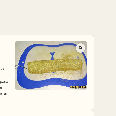
и).
ирая»
жно
итят