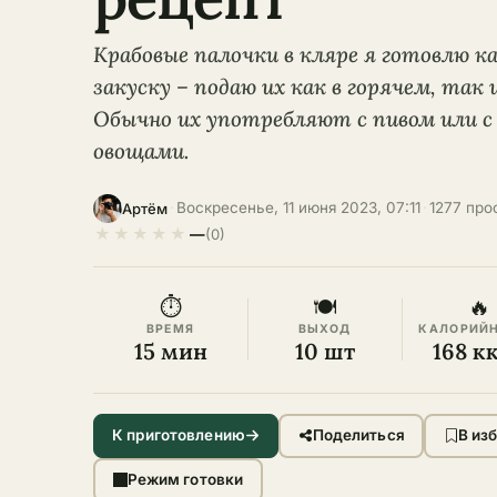
Крабовые палочки в кляре я готовлю к
закуску – подаю их как в горячем, так и
Обычно их употребляют с пивом или 
овощами.
·
Воскресенье, 11 июня 2023, 07:11
·
1277 про
Артём
★
★
★
★
★
—
(0)
⏱
🍽
🔥
ВРЕМЯ
ВЫХОД
КАЛОРИЙ
15 мин
10 шт
168 к
К приготовлению
Поделиться
В из
Режим готовки