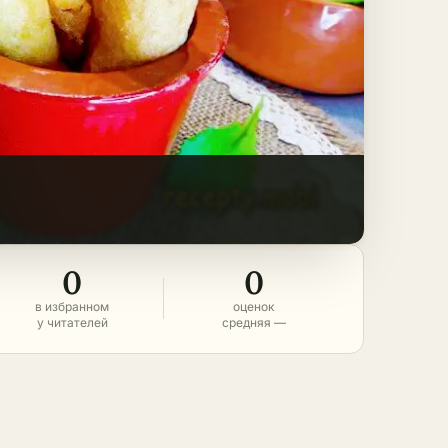
0
0
в избранном
оценок
у читателей
средняя —