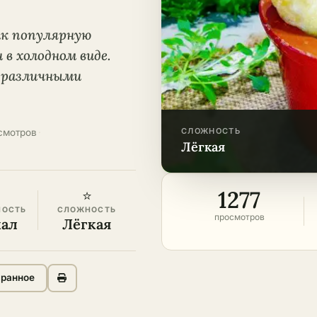
ак популярную
 в холодном виде.
с различными
СЛОЖНОСТЬ
смотров
·
лёгкая
1277
⭐
НОСТЬ
СЛОЖНОСТЬ
просмотров
кал
Лёгкая
бранное