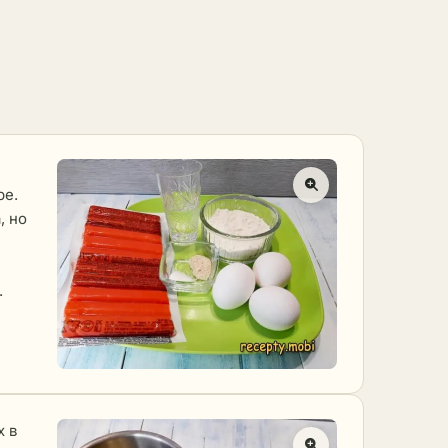
ре.
, но
.
х в