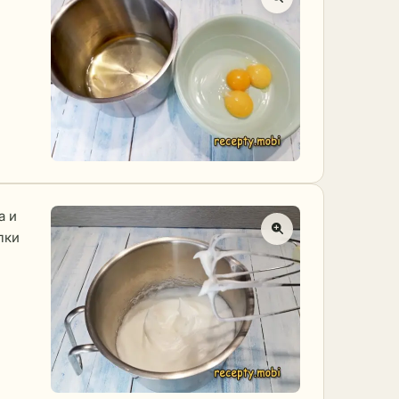
а и
лки