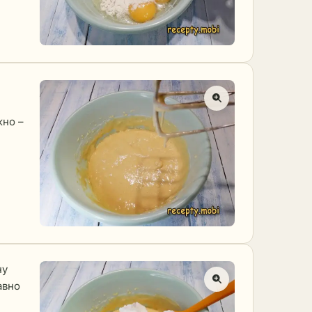
жно –
ну
авно