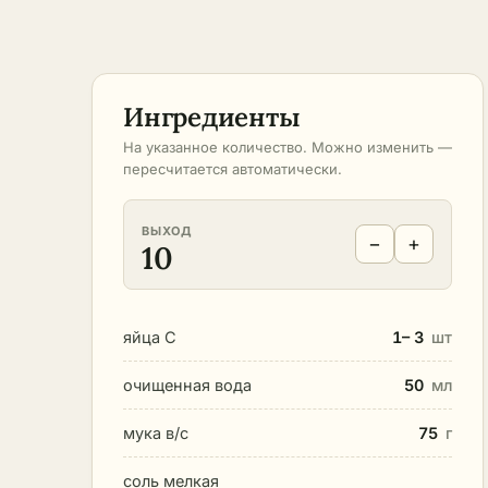
Ингредиенты
На указанное количество. Можно изменить —
пересчитается автоматически.
ВЫХОД
−
+
10
яйца С
1– 3
шт
очищенная вода
50
мл
мука в/с
75
г
соль мелкая