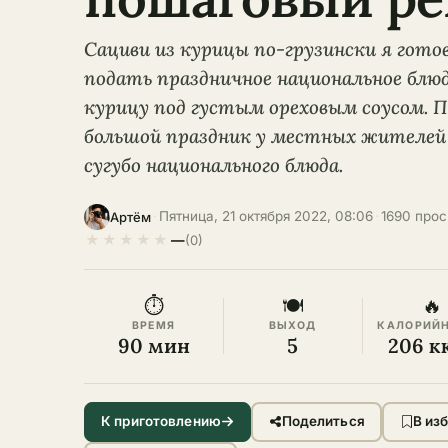
Сациви из курицы по-грузински я готов
подать праздничное национальное блю
курицу под густым ореховым соусом. П
большой праздник у местных жителей 
сугубо национального блюда.
·
Пятница, 21 октября 2022, 08:06
·
1690 про
Артём
★
★
★
★
★
—
(0)
⏱
🍽
🔥
ВРЕМЯ
ВЫХОД
КАЛОРИЙ
90 мин
5
206 к
К приготовлению
Поделиться
В из