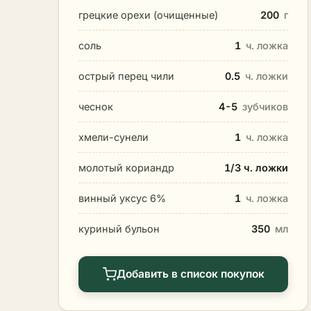
грецкие орехи (очищенные)
200
г
соль
1
ч. ложка
острый перец чили
0.5
ч. ложки
чеснок
4-5
зубчиков
хмели-сунели
1
ч. ложка
молотый кориандр
1/3 ч. ложки
винный уксус 6%
1
ч. ложка
куриный бульон
350
мл
Добавить в список покупок