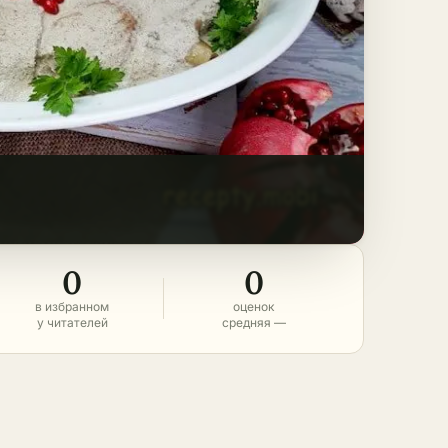
0
0
в избранном
оценок
у читателей
средняя —