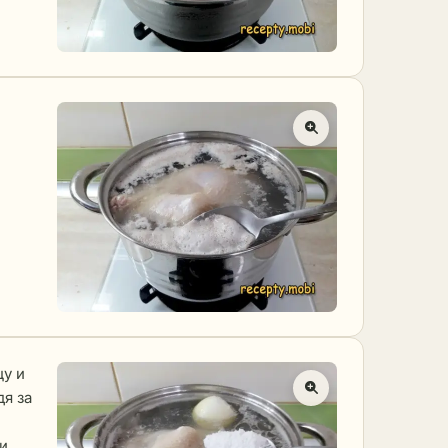
у и
дя за
 и