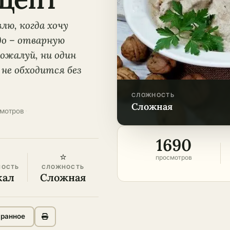
лю, когда хочу
до – отварную
ожалуй, ни один
не обходится без
СЛОЖНОСТЬ
сложная
смотров
·
1690
⭐
просмотров
НОСТЬ
СЛОЖНОСТЬ
кал
Сложная
бранное