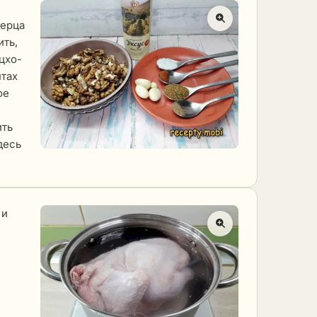
перца
ть,
цхо-
птах
ое
ить
десь
 и