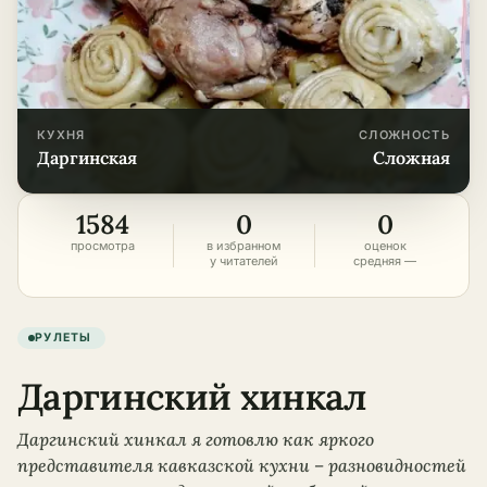
КУХНЯ
СЛОЖНОСТЬ
даргинская
сложная
1584
0
0
просмотра
в избранном
оценок
у читателей
средняя —
РУЛЕТЫ
Даргинский хинкал
Даргинский хинкал я готовлю как яркого
представителя кавказской кухни – разновидностей