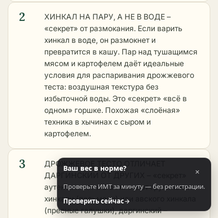
2
ХИНКАЛ НА ПАРУ, А НЕ В ВОДЕ –
«секрет» от размокания. Если варить
хинкал в воде, он размокнет и
превратится в кашу. Пар над тушащимся
мясом и картофелем даёт идеальные
условия для распаривания дрожжевого
теста: воздушная текстура без
избыточной воды. Это «секрет» «всё в
одном» горшке. Похожая «слоёная»
техника в
хычинах с сыром и
картофелем
.
3
ДРОЖЖЕВОЕ ТЕСТО ОТЛИЧАЕТ
Ваш вес в норме?
×
ДАРГИНСКИЙ ОТ ДРУГИХ – «секрет»
Проверьте ИМТ за минуту — без регистрации.
аутентичности. В отличие от грузинских
хинкали (пельмени) или авского хинкала
Проверить сейчас
→
(пресные галушки), даргинский –