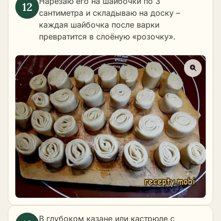
Нарезаю его на шайбочки по 3
сантиметра и складываю на доску –
каждая шайбочка после варки
превратится в слоёную «розочку».
В глубоком казане или кастрюле с