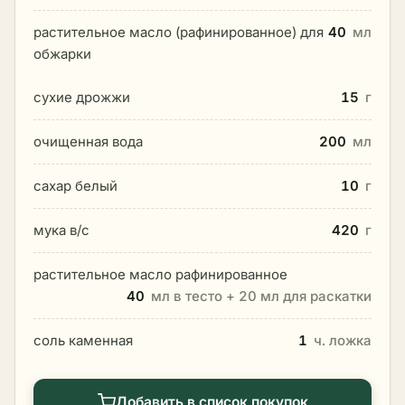
растительное масло (рафинированное) для
40
мл
обжарки
сухие дрожжи
15
г
очищенная вода
200
мл
сахар белый
10
г
мука в/с
420
г
растительное масло рафинированное
40
мл в тесто + 20 мл для раскатки
соль каменная
1
ч. ложка
Добавить в список покупок