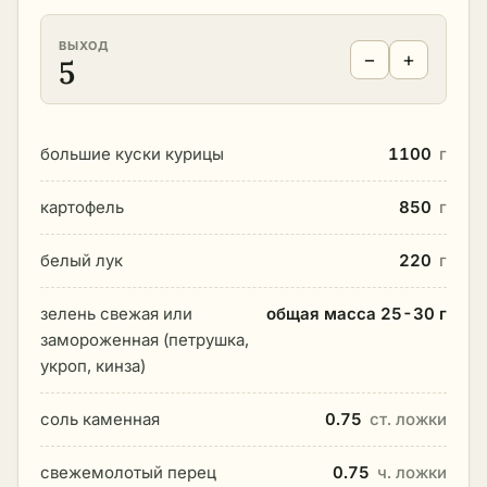
ВЫХОД
−
+
5
большие куски курицы
1100
г
картофель
850
г
белый лук
220
г
зелень свежая или
общая масса 25-30 г
замороженная (петрушка,
укроп, кинза)
соль каменная
0.75
ст. ложки
свежемолотый перец
0.75
ч. ложки