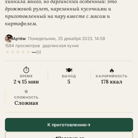
хинкала много, но даргинский особенный: это
дрожжевой рулет, нарезанный кусочками и
приготовленный на пару вместе с мясом и
картофелем.
·
Понедельник, 25 декабря 2023, 14:58
·
Артём
1584 просмотров
·
даргинская кухня
·
★
★
★
★
★
—
(0)
⏱
🍽
🔥
ВРЕМЯ
ВЫХОД
КАЛОРИЙНОСТЬ
2 ч 15 мин
5
178 ккал
⭐
СЛОЖНОСТЬ
Сложная
К приготовлению