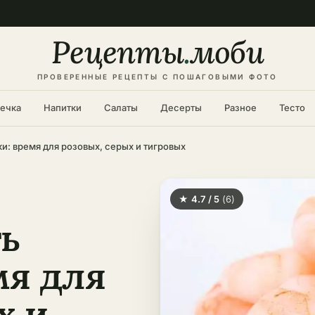
Рецепты
.
моби
ПРОВЕРЕННЫЕ РЕЦЕПТЫ С ПОШАГОВЫМИ ФОТО
ечка
Напитки
Салаты
Десерты
Разное
Тесто
ки: время для розовых, серых и тигровых
★ 4.7 / 5
(6)
ть
мя для
х и