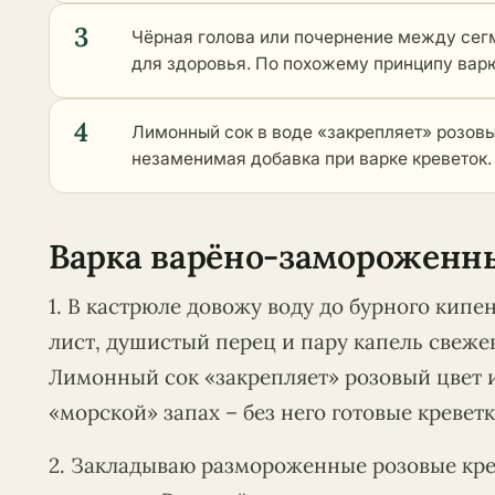
3
Чёрная голова или почернение между сег
для здоровья. По похожему принципу вар
4
Лимонный сок в воде «закрепляет» розовы
незаменимая добавка при варке креветок.
Варка варёно-замороженны
1. В кастрюле довожу воду до бурного кипе
лист, душистый перец и пару капель свеже
Лимонный сок «закрепляет» розовый цвет 
«морской» запах – без него готовые кревет
2. Закладываю размороженные розовые кре