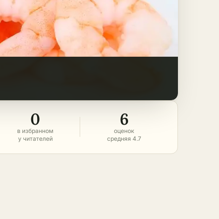
0
6
в избранном
оценок
у читателей
средняя 4.7