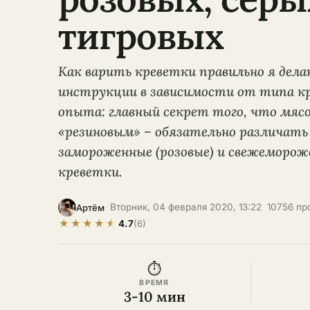
тигровых
Как варить креветки правильно я дела
инструкции в зависимости от типа кр
опыта: главный секрет того, что мяс
«резиновым» – обязательно различать
замороженные (розовые) и свежемороже
креветки.
·
Вторник, 04 февраля 2020, 13:22
·
10756 пр
Артём
★
★
★
★
★
4.7
(6)
⏱
ВРЕМЯ
3-10 мин