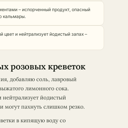
ментами – испорченный продукт, опасный
ю кальмары.
й цвет и нейтрализует йодистый запах –
х розовых креветок
ния, добавляю соль, лавровый
выжатого лимонного сока.
и нейтрализует йодистый
ки могут пахнуть слишком резко.
ветки в кипящую воду со