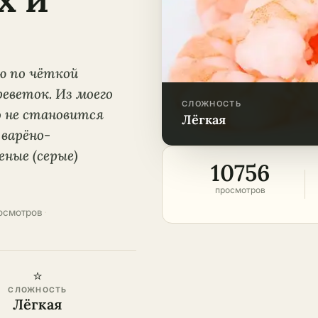
ю по чёткой
еветок. Из моего
СЛОЖНОСТЬ
о не становится
лёгкая
 варёно-
ные (серые)
10756
просмотров
осмотров
·
⭐
СЛОЖНОСТЬ
Лёгкая