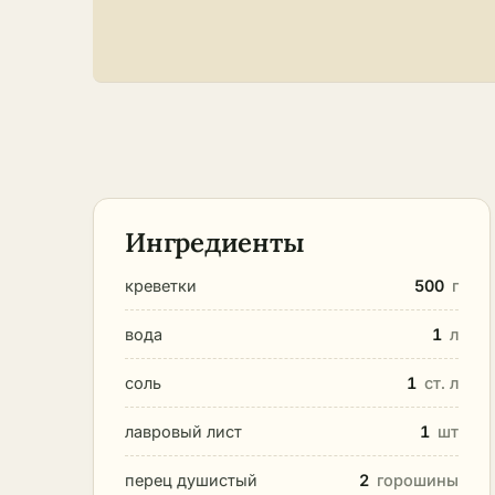
Ингредиенты
креветки
500
г
вода
1
л
соль
1
ст. л
лавровый лист
1
шт
перец душистый
2
горошины