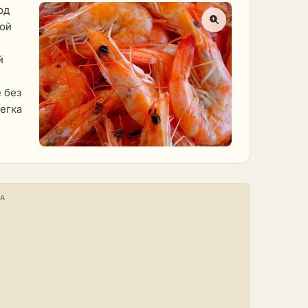
од
бой
й
 без
егка