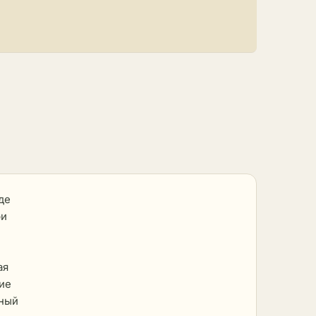
де
ри
ая
ие
ьный