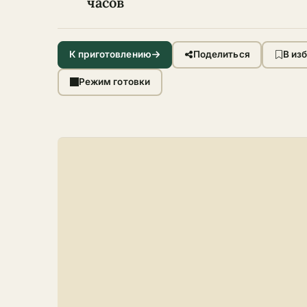
часов
К приготовлению
Поделиться
В из
Режим готовки