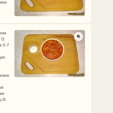
омка
дном
 (2
е 5-7
ную
акана
ой
ия
 (5