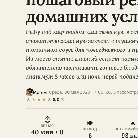
домашних усл
Рыбу под маринадом классическую я г
ароматную холодную закуску с тушён
томатном соусе для повседневного и п
Из моего опыта: главный секрет насыщ
обязательно настаивать готовое блюдо
минимум 8 часов или ночь перед подаче
·
Среда, 06 мая 2020, 17:06
·
6873 просмотр
Артём
★
★
★
★
★
5.0
(7)
⏱
🍽
🔥
ВРЕМЯ
ВЫХОД
КАЛОРИЙ
40 мин + 8
6
93 кк