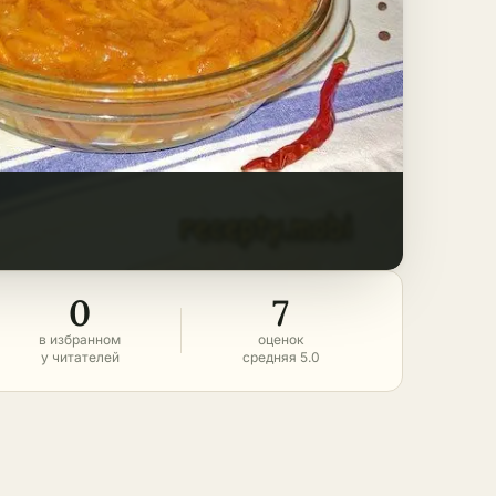
0
7
в избранном
оценок
у читателей
средняя 5.0