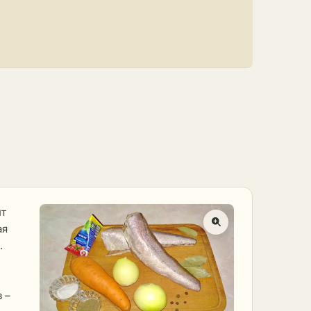
ит
ая
.
 –