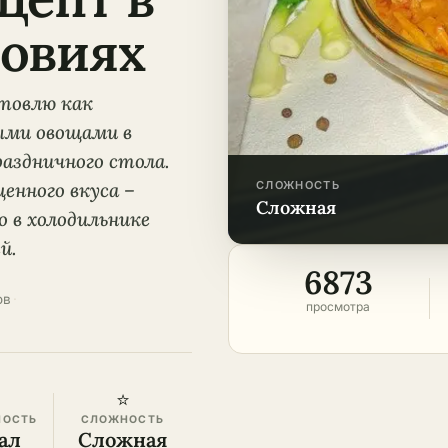
овиях
отовлю как
ыми овощами в
раздничного стола.
енного вкуса –
СЛОЖНОСТЬ
сложная
 в холодильнике
й.
6873
ов
·
просмотра
⭐
НОСТЬ
СЛОЖНОСТЬ
ал
Сложная