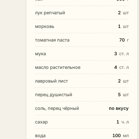
лук репчатый
2
шт
морковь
1
шт
томатная паста
70
г
мука
3
ст. л
масло растительное
4
ст. л
лавровый лист
2
шт
перец душистый
5
шт
соль, перец чёрный
по вкусу
сахар
1
ч. л
вода
100
мл