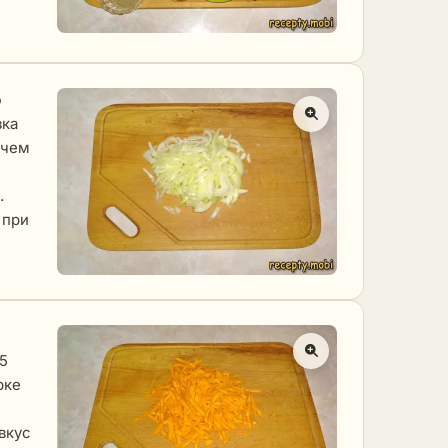
ю
зка
 чем
.
 при
5
рке
вкус