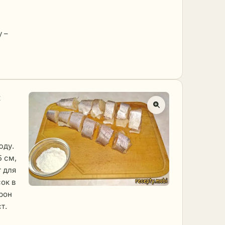
 –
к
юду.
5 см,
 для
ок в
орон
т.