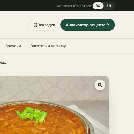
Контакты
Об авторе
RU
EN
Закладки
Анализатор рецепта
Закуски
Заготовки на зиму
Рыба под маринадом классическая – пошаговый рецепт в домашних условиях