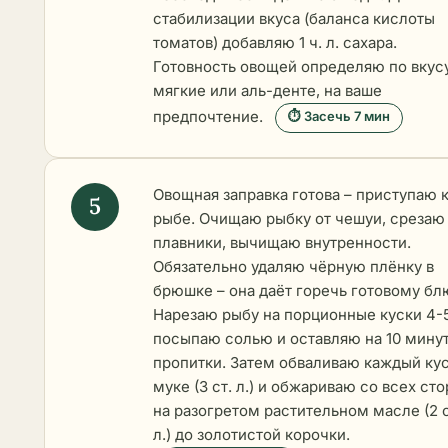
стабилизации вкуса (баланса кислоты
томатов) добавляю 1 ч. л. сахара.
Готовность овощей определяю по вкусу
мягкие или аль-денте, на ваше
предпочтение.
⏱ Засечь 7 мин
Овощная заправка готова – приступаю 
рыбе. Очищаю рыбку от чешуи, срезаю
плавники, вычищаю внутренности.
Обязательно удаляю чёрную плёнку в
брюшке – она даёт горечь готовому бл
Нарезаю рыбу на порционные куски 4-
посыпаю солью и оставляю на 10 минут
пропитки. Затем обваливаю каждый кус
муке (3 ст. л.) и обжариваю со всех ст
на разогретом растительном масле (2 с
л.) до золотистой корочки.