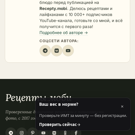
блюдо перед публикацией на
Recepty.mobi
. Делюсь рецептами и
лайфхаками с 10 000+ подписчиков
YouTube-канала, готовьте со мной, и всё
получится с первого раза!
Подробнее об авторе →
СОЦСЕТИ АВТОРА:
Рецепты
.
моби
Ваш вес в норме?
×
Проверенные домашние рецепты с пошаговыми
Проверьте ИМТ за минуту — без регистрации.
фото, с 2017 года.
Проверить сейчас
→