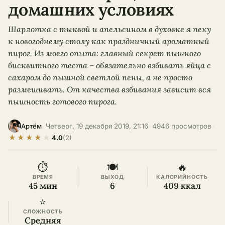
домашних условиях
Шарлотка с тыквой и апельсином в духовке я пеку
к новогоднему столу как праздничный ароматный
пирог. Из моего опыта: главный секрет пышного
бисквитного теста – обязательно взбивать яйца с
сахаром до пышной светлой пены, а не просто
размешивать. От качества взбивания зависит вся
пышность готового пирога.
·
Четверг, 19 декабря 2019, 21:16
·
4946 просмотров
·
Артём
★
★
★
★
★
4.0
(2)
⏱
🍽
🔥
ВРЕМЯ
ВЫХОД
КАЛОРИЙНОСТЬ
45 мин
6
409 ккал
⭐
СЛОЖНОСТЬ
Средняя