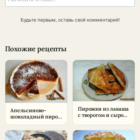
Будьте первым, оставь свой комментарий!
Похожие рецепты
Пирожки из лаваша
Апельсиново-
с творогом и сыром
шоколадный пирог
на сковороде –
– пошаговый
пошаговый рецепт
рецепт в домашних
в домашних
условиях