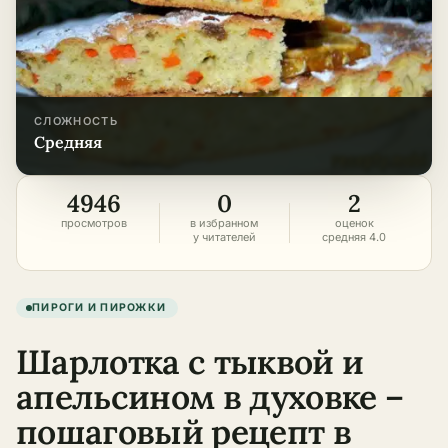
СЛОЖНОСТЬ
средняя
4946
0
2
просмотров
в избранном
оценок
у читателей
средняя 4.0
ПИРОГИ И ПИРОЖКИ
Шарлотка с тыквой и
апельсином в духовке –
пошаговый рецепт в