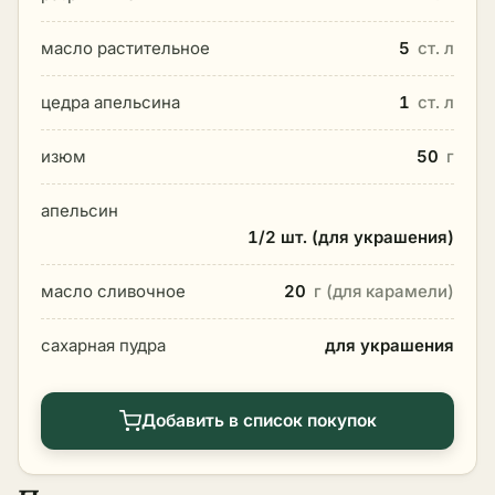
масло растительное
5
ст. л
цедра апельсина
1
ст. л
изюм
50
г
апельсин
1/2 шт. (для украшения)
масло сливочное
20
г (для карамели)
сахарная пудра
для украшения
Добавить в список покупок