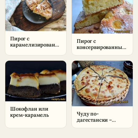
условиях
Пирог с
Пирог с
карамелизированными
консервированными
грушами –
абрикосами –
пошаговый рецепт
пошаговый рецепт
в домашних
в домашних
условиях
условиях
Шокофлан или
Чуду по-
крем-карамель
дагестански –
пошаговый рецепт