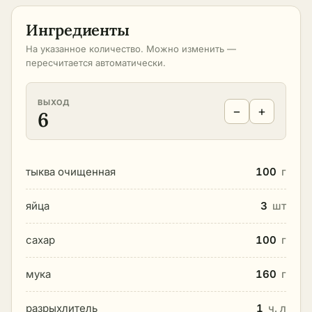
Ингредиенты
На указанное количество. Можно изменить —
пересчитается автоматически.
ВЫХОД
−
+
6
тыква очищенная
100
г
яйца
3
шт
сахар
100
г
мука
160
г
разрыхлитель
1
ч. л