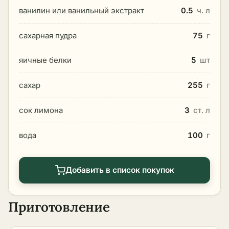
ванилин или ванильный экстракт
0.5
ч. л
сахарная пудра
75
г
яичные белки
5
шт
сахар
255
г
сок лимона
3
ст. л
вода
100
г
Добавить в список покупок
Приготовление