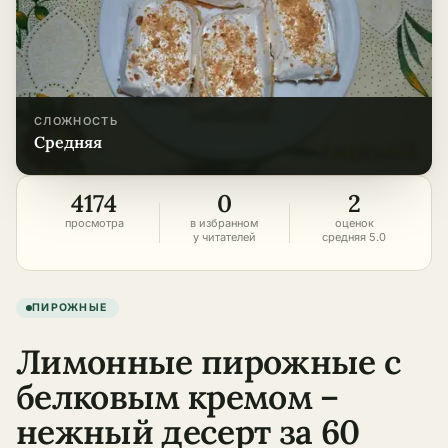
СЛОЖНОСТЬ
средняя
4174
0
2
просмотра
в избранном
оценок
у читателей
средняя 5.0
ПИРОЖНЫЕ
Лимонные пирожные с
белковым кремом –
нежный десерт за 60