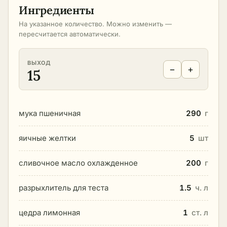
Ингредиенты
На указанное количество. Можно изменить —
пересчитается автоматически.
ВЫХОД
−
+
15
мука пшеничная
290
г
яичные желтки
5
шт
сливочное масло охлажденное
200
г
разрыхлитель для теста
1.5
ч. л
цедра лимонная
1
ст. л