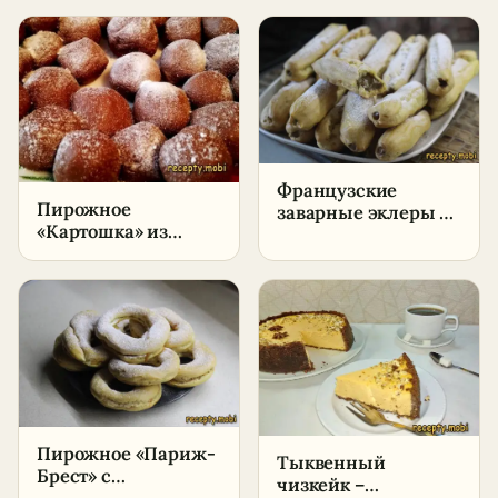
пончики
пошаговый рецепт
в домашних
условиях
Французские
Пирожное
заварные эклеры с
«Картошка» из
кофейным кремом
печенья со
– пошаговый
сгущенкой
рецепт в домашних
условиях
Пирожное «Париж-
Тыквенный
Брест» с
чизкейк –
карамельным