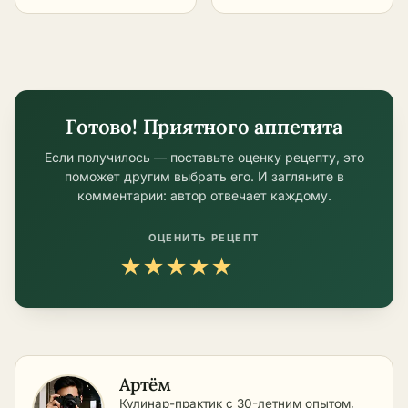
пошаговый рецепт
кремом –
в домашних
пошаговый рецепт
условиях
в домашних
условиях
Готово! Приятного аппетита
Если получилось — поставьте оценку рецепту, это
поможет другим выбрать его. И загляните в
комментарии: автор отвечает каждому.
ОЦЕНИТЬ РЕЦЕПТ
★
★
★
★
★
Артём
Кулинар-практик с 30-летним опытом,