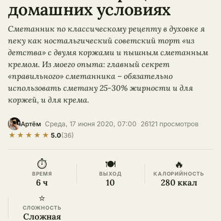
домашних условиях
Сметанник по классическому рецепту в духовке я
пеку как ностальгический советский торт «из
детства» с двумя коржами и пышным сметанным
кремом. Из моего опыта: главный секрет
«правильного» сметанника – обязательно
использовать сметану 25-30% жирности и для
коржей, и для крема.
·
Среда, 17 июня 2020, 07:00
·
26121 просмотров
·
Артём
★
★
★
★
★
5.0
(36)
⏱
🍽
🔥
ВРЕМЯ
ВЫХОД
КАЛОРИЙНОСТЬ
6 ч
10
280 ккал
⭐
СЛОЖНОСТЬ
Сложная