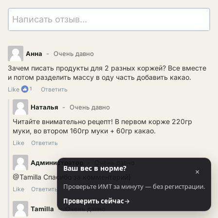
Написать отзыв...
Анна
Очень давно
Зачем писать продукты для 2 разных коржей? Все вместе
и потом разделить массу в оду часть добавить какао.
Like
1
Ответить
Наталья
Очень давно
Читайте внимательно рецепт! В первом корже 220гр
муки, во втором 160гр муки + 60гр какао.
Like
Ответить
Администратор
Очень давно
Ваш вес в норме?
×
@Tamilla
Спасибо за комментарий)
Проверьте ИМТ за минуту — без регистрации.
Like
Ответить
Проверить сейчас
→
Tamilla
Очень давно