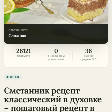
СЛОЖНОСТЬ
сложная
26121
0
36
просмотр
в избранном
оценок
у читателей
средняя 5.0
ТОРТЫ
Сметанник рецепт
классический в духовке
– пошаговый рецепт в