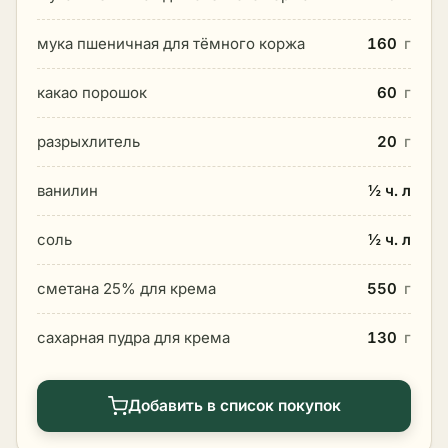
мука пшеничная для тёмного коржа
160
г
какао порошок
60
г
разрыхлитель
20
г
ванилин
½ ч. л
соль
½ ч. л
сметана 25% для крема
550
г
сахарная пудра для крема
130
г
Добавить в список покупок