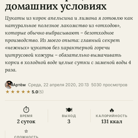
домашних условиях
Цукаты из корок апельсина и лимона я готовлю как
натуральное полезное лакомство из «отходов»,
которые обычно выбрасывают – безотходное
производство. Из моего опыта: главный секрет
«нежных» цукатов без характерной горечи
цитрусовой кожуры – обязательно вымачивать
корки в холодной воде целые сутки с заменой воды 4
раза.
·
Среда, 22 апреля 2020, 20:13
·
5030 просмотров
·
Артём
★
★
★
★
★
5.0
(5)
⏱
🍽
🔥
ВРЕМЯ
ВЫХОД
КАЛОРИЙНОСТЬ
2 суток
3
131 ккал
⭐
СЛОЖНОСТЬ