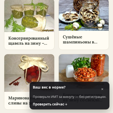
в домашних
условиях
Сушёные
Консервированный
шампиньоны в
щавель на зиму –
электросушилке –
пошаговый рецепт
пошаговый рецепт
в домашних
в домашних
условиях
условиях
Ваш вес в норме?
×
Борщевая заправка
Проверьте ИМТ за минуту — без регистрации.
Маринованные
на зиму со свеклой
сливы на зиму без
Проверить сейчас
→
– пошаговый
стерилизации –
рецепт в домашних
пошаговый рецепт