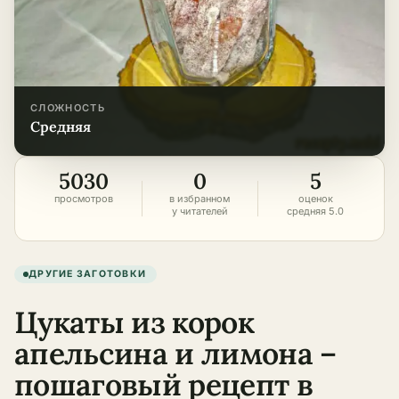
СЛОЖНОСТЬ
средняя
5030
0
5
просмотров
в избранном
оценок
у читателей
средняя 5.0
ДРУГИЕ ЗАГОТОВКИ
Цукаты из корок
апельсина и лимона –
пошаговый рецепт в