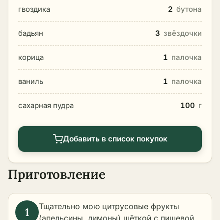
гвоздика
2
бутона
бадьян
3
звёздочки
корица
1
палочка
ваниль
1
палочка
сахарная пудра
100
г
Добавить в список покупок
Приготовление
Тщательно мою цитрусовые фрукты
(апельсины, лимоны) щёткой с пищевой