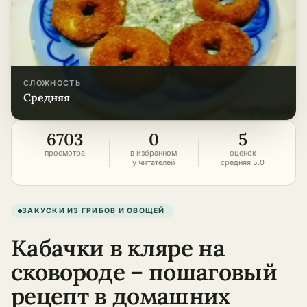
СЛОЖНОСТЬ
средняя
6703
0
5
просмотра
в избранном
оценок
у читателей
средняя 5.0
ЗАКУСКИ ИЗ ГРИБОВ И ОВОЩЕЙ
Кабачки в кляре на
сковороде – пошаговый
рецепт в домашних