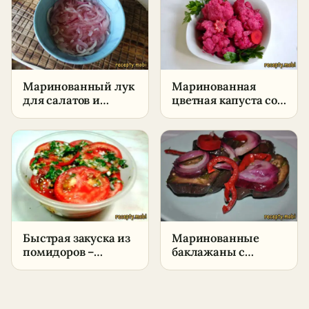
Маринованный лук
Маринованная
для салатов и
цветная капуста со
закусок –
свеклой –
пошаговый рецепт
пошаговый рецепт
в домашних
в домашних
условиях
условиях
Быстрая закуска из
Маринованные
помидоров –
баклажаны с
пошаговый рецепт
болгарским перцем
в домашних
и луком – быстрая
условиях
закуска без
консервации